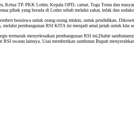
Lotim, Ketua TP. PKK Lotim, Kepala OPD, camat, Toga Toma dan masya
emua pihak yang berada di Lotim sebab melalui zakat, infak dan soda
memberi beasiswa untuk orang-orang miskin, untuk pendidikan, Dikesem
ara, melalui pembangunan RSI KITA ini menjadi amal jariah untuk kita
tegis termasuk menyelesaikan pembangunan RSI ini,Diahir sambutannya
i RSI swasta lainnya. Usai memberikan sambutan Bupati menyerahkan 