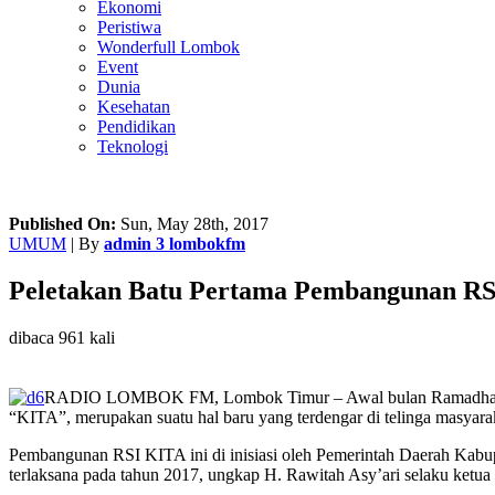
Ekonomi
Peristiwa
Wonderfull Lombok
Event
Dunia
Kesehatan
Pendidikan
Teknologi
Published On:
Sun, May 28th, 2017
UMUM
| By
admin 3 lombokfm
Peletakan Batu Pertama Pembangunan RS
dibaca 961 kali
RADIO LOMBOK FM, Lombok Timur – Awal bulan Ramadhan Bup
“KITA”, merupakan suatu hal baru yang terdengar di telinga masyar
Pembangunan RSI KITA ini di inisiasi oleh Pemerintah Daerah Kabu
terlaksana pada tahun 2017, ungkap H. Rawitah Asy’ari selaku ke