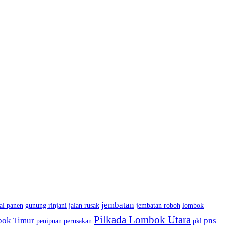
jembatan
al panen
gunung rinjani
jalan rusak
jembatan roboh
lombok
Pilkada Lombok Utara
bok Timur
pns
penipuan
perusakan
pkl