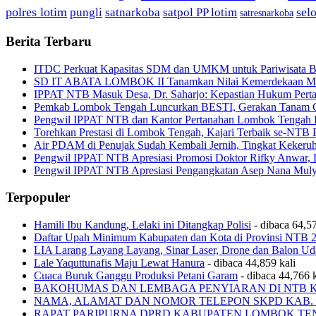
polres lotim
sel
pungli
satnarkoba
satpol PP lotim
satresnarkoba
Berita Terbaru
ITDC Perkuat Kapasitas SDM dan UMKM untuk Pariwisata Be
SD IT ABATA LOMBOK II Tanamkan Nilai Kemerdekaan Melal
IPPAT NTB Masuk Desa, Dr. Saharjo: Kepastian Hukum Pert
Pemkab Lombok Tengah Luncurkan BESTI, Gerakan Tanam Cab
Pengwil IPPAT NTB dan Kantor Pertanahan Lombok Tengah Pe
Torehkan Prestasi di Lombok Tengah, Kajari Terbaik se-NTB 
Air PDAM di Penujak Sudah Kembali Jernih, Tingkat Kekeru
Pengwil IPPAT NTB Apresiasi Promosi Doktor Rifky Anwar, 
Pengwil IPPAT NTB Apresiasi Pengangkatan Asep Nana Mulya
Terpopuler
Hamili Ibu Kandung, Lelaki ini Ditangkap Polisi
- dibaca 64,57
Daftar Upah Minimum Kabupaten dan Kota di Provinsi NTB 
LIA Larang Layang Layang, Sinar Laser, Drone dan Balon Ud
Lale Yaquttunafis Maju Lewat Hanura
- dibaca 44,859 kali
Cuaca Buruk Ganggu Produksi Petani Garam
- dibaca 44,766 k
BAKOHUMAS DAN LEMBAGA PENYIARAN DI NTB 
NAMA, ALAMAT DAN NOMOR TELEPON SKPD KAB.
RAPAT PARIPURNA DPRD KABUPATEN LOMBOK T