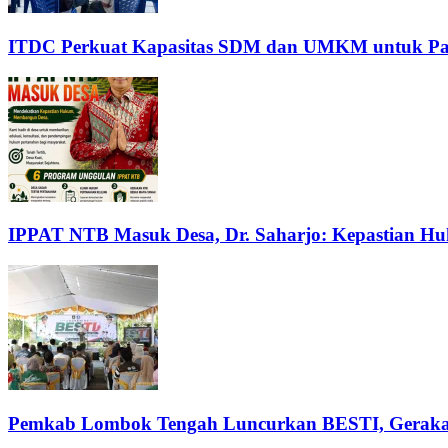
ITDC Perkuat Kapasitas SDM dan UMKM untuk Pari
IPPAT NTB Masuk Desa, Dr. Saharjo: Kepastian H
Pemkab Lombok Tengah Luncurkan BESTI, Gerakan 