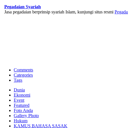
Pegadaian Syariah
Jasa pegadaian berprinsip syariah Islam, kunjungi situs resmi
Pegada
BNI Syariah
Memberikan yang terbaik sesuai kaidah Islam, kunjungi situs resmi
Comments
Categories
Tags
Dunia
Ekonomi
Event
Featured
Foto Anda
Gallery Photo
Hukum
KAMUS BAHASA SASAK