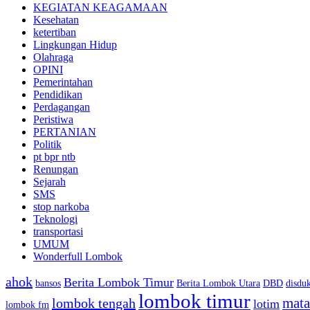
KEGIATAN KEAGAMAAN
Kesehatan
ketertiban
Lingkungan Hidup
Olahraga
OPINI
Pemerintahan
Pendidikan
Perdagangan
Peristiwa
PERTANIAN
Politik
pt bpr ntb
Renungan
Sejarah
SMS
stop narkoba
Teknologi
transportasi
UMUM
Wonderfull Lombok
ahok
Berita Lombok Timur
bansos
Berita Lombok Utara
DBD
disduk
lombok timur
mat
lombok tengah
lotim
lombok fm