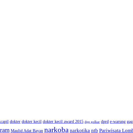
capil
dokter
dokter kecil
dokter kecil award 2015
dprd
e-warung
gag
dpp golkar
narkoba
aram
narkotika
ntb
Pariwisata Lom
Maulid Adat Bayan