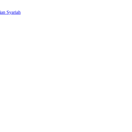
ian Syariah
BNI Syariah