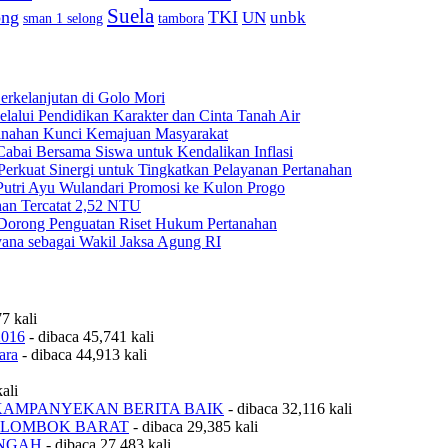
Suela
ong
TKI
UN
unbk
sman 1 selong
tambora
rkelanjutan di Golo Mori
ui Pendidikan Karakter dan Cinta Tanah Air
anahan Kunci Kemajuan Masyarakat
ai Bersama Siswa untuk Kendalikan Inflasi
rkuat Sinergi untuk Tingkatkan Pelayanan Pertanahan
Putri Ayu Wulandari Promosi ke Kulon Progo
han Tercatat 2,52 NTU
Dorong Penguatan Riset Hukum Pertanahan
na sebagai Wakil Jaksa Agung RI
7 kali
2016
- dibaca 45,741 kali
ara
- dibaca 44,913 kali
ali
KAMPANYEKAN BERITA BAIK
- dibaca 32,116 kali
 LOMBOK BARAT
- dibaca 29,385 kali
ENGAH
- dibaca 27,483 kali