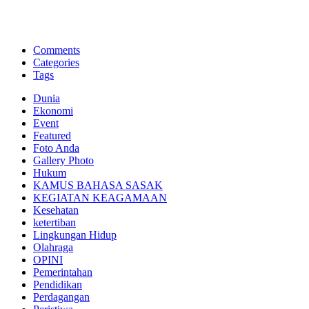
BNI Syariah
Memberikan yang terbaik sesuai kaidah Islam, kunjungi situs resmi
Comments
Categories
Tags
Dunia
Ekonomi
Event
Featured
Foto Anda
Gallery Photo
Hukum
KAMUS BAHASA SASAK
KEGIATAN KEAGAMAAN
Kesehatan
ketertiban
Lingkungan Hidup
Olahraga
OPINI
Pemerintahan
Pendidikan
Perdagangan