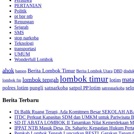
Peristiwa
PERTANIAN
Politik
pt bpr ntb
Renungan
Sejarah
SMS
stop narkoba
Teknologi
transportasi
UMUM
Wonderfull Lombok
ahok
Berita Lombok Timur
bansos
Berita Lombok Utara
DBD
disduk
lombok timur
mat
lombok tengah
lotim
lombok fm
polres lotim
sel
pungli
satnarkoba
satpol PP lotim
satresnarkoba
Berita Terbaru
Di Balik Ruang Terapi, Ada Komitmen Besar SEKOLAH A
ITDC Perkuat Kapasitas SDM dan UMKM untuk Pariwisata Be
SD IT ABATA LOMBOK II Tanamkan Nilai Kemerdekaan Melal
IPPAT NTB Masuk Desa, Dr. Saharjo: Kepastian Hukum Pert
Pemkab Lombok Tengah Luncurkan BESTI, Gerakan Tanam Cab