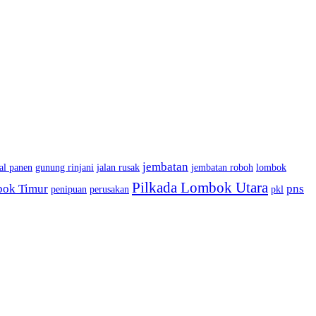
jembatan
al panen
gunung rinjani
jalan rusak
jembatan roboh
lombok
Pilkada Lombok Utara
bok Timur
pns
penipuan
perusakan
pkl