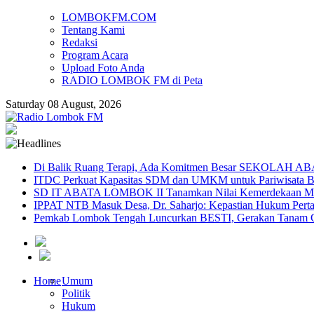
LOMBOKFM.COM
Tentang Kami
Redaksi
Program Acara
Upload Foto Anda
RADIO LOMBOK FM di Peta
Saturday 08 August, 2026
Di Balik Ruang Terapi, Ada Komitmen Besar SEKOLAH A
ITDC Perkuat Kapasitas SDM dan UMKM untuk Pariwisata Be
SD IT ABATA LOMBOK II Tanamkan Nilai Kemerdekaan Melal
IPPAT NTB Masuk Desa, Dr. Saharjo: Kepastian Hukum Pert
Pemkab Lombok Tengah Luncurkan BESTI, Gerakan Tanam Cab
Home
Umum
Politik
Hukum