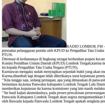
RADIO LOMBOK FM – Pake
persoalan pelanggaran pemilu oleh KPUD ke Pengadilan Tata Usaha 
PTUN.
Ditemuai di kediamanya di lingkung srengat kerlurahan prapen kecam
Komisi Pemilihan Umum Daerah (KPUD) Lombok Tengah,karena tidak 
ini kepada Pengadilan Tata Usaha Negara (PTUN).
Kurniawan mengaku sudah menyiapkan sejumlah bukti yang akan meny
Kurma,ditambah lagi dengan tidak diberikanya surat keputusan peneta
‘’Kita tunggu saja, sedang persiapan, apa yang dimasukan di panwaslu
Sementara itu,ketua Panwalsu kabupaten Lombok Tengah Lalu Darma
memberikan keputusan itu karena komisioner yang lain masih melak
‘’Itu hasil kajian akumulasinya, pada proses pencalonan perseoran
Panwaslu Kabupaten Lombok Tengah akan segera mengumumkkan hasil
oleh Bawaslu kepada Panwaslu Lombok Tengah apakah sengketa pemilu