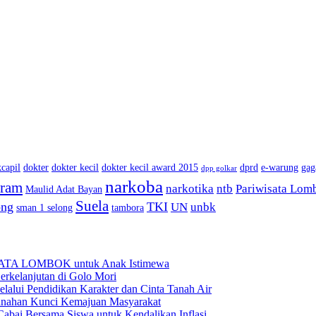
capil
dokter
dokter kecil
dokter kecil award 2015
dprd
e-warung
gag
dpp golkar
narkoba
aram
narkotika
ntb
Pariwisata Lom
Maulid Adat Bayan
Suela
ong
TKI
UN
unbk
sman 1 selong
tambora
BATA LOMBOK untuk Anak Istimewa
rkelanjutan di Golo Mori
ui Pendidikan Karakter dan Cinta Tanah Air
anahan Kunci Kemajuan Masyarakat
ai Bersama Siswa untuk Kendalikan Inflasi