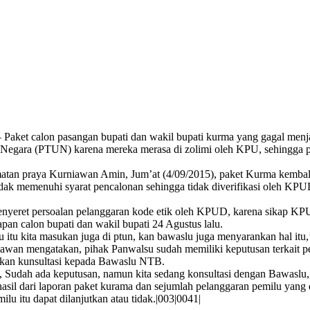
t calon pasangan bupati dan wakil bupati kurma yang gagal menj
Negara (PTUN) karena mereka merasa di zolimi oleh KPU, sehingga p
atan praya Kurniawan Amin, Jum’at (4/09/2015), paket Kurma kembali a
memenuhi syarat pencalonan sehingga tidak diverifikasi oleh KPUD s
eret persoalan pelanggaran kode etik oleh KPUD, karena sikap KPUD
pan calon bupati dan wakil bupati 24 Agustus lalu.
 itu kita masukan juga di ptun, kan bawaslu juga menyarankan hal itu,’
wan mengatakan, pihak Panwalsu sudah memiliki keputusan terkait p
ukan kunsultasi kepada Bawaslu NTB.
gan, Sudah ada keputusan, namun kita sedang konsultasi dengan Bawa
 dari laporan paket kurama dan sejumlah pelanggaran pemilu yang d
 itu dapat dilanjutkan atau tidak.|003|0041|