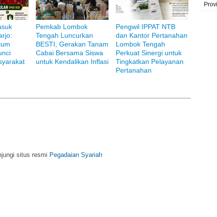
Prov
asuk
Pemkab Lombok
Pengwil IPPAT NTB
rjo:
Tengah Luncurkan
dan Kantor Pertanahan
i Bank Muamalat
kum
BESTI, Gerakan Tanam
Lombok Tengah
unci
Cabai Bersama Siswa
Perkuat Sinergi untuk
yarakat
untuk Kendalikan Inflasi
Tingkatkan Pelayanan
Pertanahan
njungi situs resmi
Pegadaian Syariah