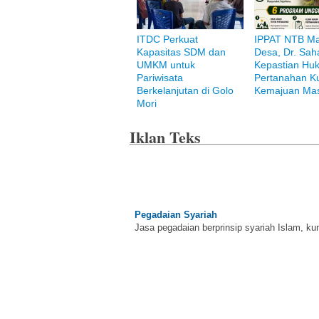
ITDC Perkuat
IPPAT NTB M
Bank Muamalat
Kapasitas SDM dan
Desa, Dr. Saha
Raih ketenangan dengan akses yang luas d
UMKM untuk
Kepastian Hu
Pariwisata
Pertanahan K
Berkelanjutan di Golo
Kemajuan Mas
Mori
Iklan Teks
Pegadaian Syariah
Jasa pegadaian berprinsip syariah Islam, ku