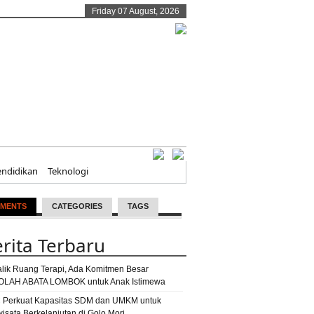
Friday 07 August, 2026
endidikan
Teknologi
MENTS
CATEGORIES
TAGS
rita Terbaru
alik Ruang Terapi, Ada Komitmen Besar
LAH ABATA LOMBOK untuk Anak Istimewa
 Perkuat Kapasitas SDM dan UMKM untuk
wisata Berkelanjutan di Golo Mori