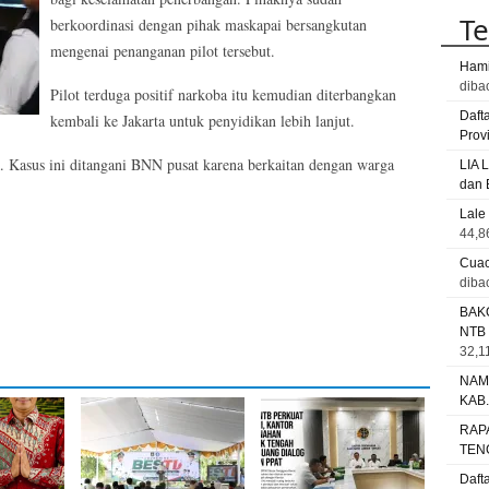
Te
berkoordinasi dengan pihak maskapai bersangkutan
mengenai penanganan pilot tersebut.
Hami
diba
Pilot terduga positif narkoba itu kemudian diterbangkan
Daft
kembali ke Jakarta untuk penyidikan lebih lanjut.
Prov
a. Kasus ini ditangani BNN pusat karena berkaitan dengan warga
LIA 
dan 
Lale
44,8
Cuac
diba
BAK
NTB
32,11
NAM
KAB
RAP
TEN
Daft