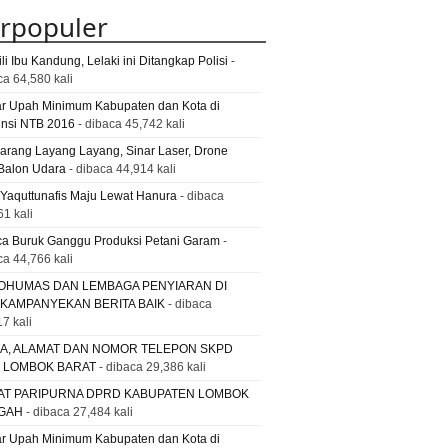
rpopuler
li Ibu Kandung, Lelaki ini Ditangkap Polisi
-
ca 64,580 kali
ar Upah Minimum Kabupaten dan Kota di
insi NTB 2016
- dibaca 45,742 kali
Larang Layang Layang, Sinar Laser, Drone
Balon Udara
- dibaca 44,914 kali
 Yaquttunafis Maju Lewat Hanura
- dibaca
61 kali
a Buruk Ganggu Produksi Petani Garam
-
ca 44,766 kali
OHUMAS DAN LEMBAGA PENYIARAN DI
 KAMPANYEKAN BERITA BAIK
- dibaca
7 kali
A, ALAMAT DAN NOMOR TELEPON SKPD
. LOMBOK BARAT
- dibaca 29,386 kali
AT PARIPURNA DPRD KABUPATEN LOMBOK
GAH
- dibaca 27,484 kali
ar Upah Minimum Kabupaten dan Kota di