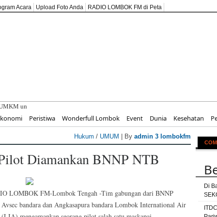
ogram Acara
Upload Foto Anda
RADIO LOMBOK FM di Peta
 UMKM untuk Pariwisata Berkel
Ekonomi
Peristiwa
Wonderfull Lombok
Event
Dunia
Kesehatan
P
Hukum
/
UMUM
| By
admin 3 lombokfm
COM
 Pilot Diamankan BNNP NTB
Be
Di B
IO LOMBOK FM-Lombok Tengah -Tim gabungan dari BNNP
SEKO
Avsec bandara dan Angkasapura bandara Lombok International Air
ITDC
, (LIA) mengamankan seorang pilot salah satu maskapai
Pari