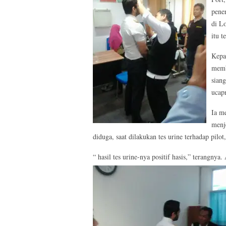
pener
di L
itu t
Kepa
memb
sian
ucap
Ia me
menj
diduga, saat dilakukan tes urine terhadap pilot
“ hasil tes urine-nya positif hasis,” terangnya