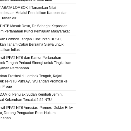
T ABATA LOMBOK II Tanamkan Nilai
rdekaan Melalui Pendidikan Karakter dan
a Tanah Air
T NTB Masuk Desa, Dr. Saharjo: Kepastian
m Pertanahan Kunci Kemajuan Masyarakat
ab Lombok Tengah Luncurkan BESTI,
kan Tanam Cabai Bersama Siswa untuk
likan Inflasi
wil IPPAT NTB dan Kantor Pertanahan
ok Tengah Perkuat Sinergi untuk Tingkatkan
yanan Pertanahan
hkan Prestasi di Lombok Tengah, Kajari
aik se-NTB Putri Ayu Wulandari Promosi ke
n Progo
PDAM di Penujak Sudah Kembali Jernih,
kat Kekeruhan Tercatat 2,52 NTU
wil IPPAT NTB Apresiasi Promosi Doktor Rifky
r, Dorong Penguatan Riset Hukum
anahan