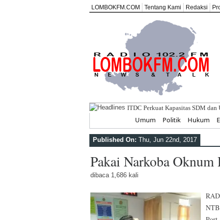
LOMBOKFM.COM
Tentang Kami
Redaksi
Pr
ITDC Perkuat Kapasitas SDM dan
Home
Umum
Politik
Hukum
Published On:
Thu, Jun 22nd, 2017
Pakai Narkoba Oknum
dibaca 1,686 kali
RAD
NTB 
Port