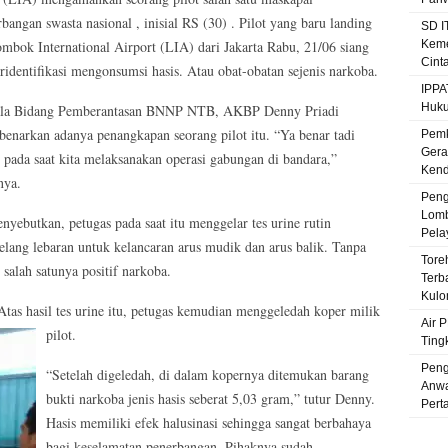
bangan swasta nasional , inisial RS (30) . Pilot yang baru landing
SD I
ombok International Airport (LIA) dari Jakarta Rabu, 21/06 siang
Keme
Cint
eridentifikasi mengonsumsi hasis. Atau obat-obatan sejenis narkoba.
IPPA
Huku
la Bidang Pemberantasan BNNP NTB, A
KBP Denny Priadi
enarkan adanya penangkapan seorang pilot itu. “Ya benar tadi
Pemk
Gera
g pada saat kita melaksanakan operasi gabungan di bandara,”
Kenda
nya.
Peng
Lomb
nyebutkan, petugas pada saat itu menggelar tes urine rutin
Pela
elang lebaran untuk kelancaran arus mudik dan arus balik. Tanpa
Tore
, salah satunya positif narkoba.
Terb
Kulo
. Atas hasil tes urine itu, petugas kemudian menggeledah koper milik
Air 
pilot.
Ting
Peng
“Setelah digeledah, di dalam kopernya ditemukan barang
Anwa
bukti narkoba jenis hasis seberat 5,03 gram,” tutur Denny.
Pert
Hasis memiliki efek halusinasi sehingga sangat berbahaya
bagi keselamatan penerbangan. Pihaknya sudah