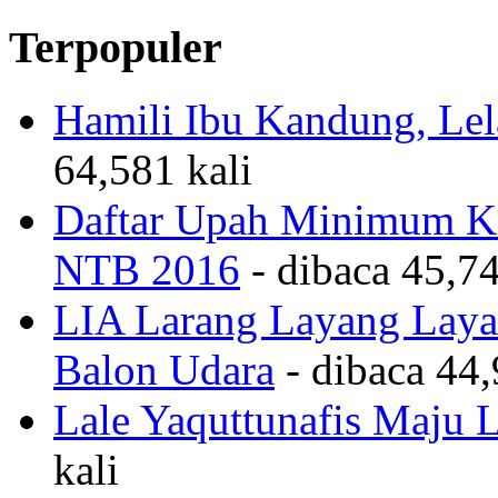
Terpopuler
Hamili Ibu Kandung, Lela
64,581 kali
Daftar Upah Minimum Ka
NTB 2016
- dibaca 45,74
LIA Larang Layang Layan
Balon Udara
- dibaca 44,
Lale Yaquttunafis Maju 
kali