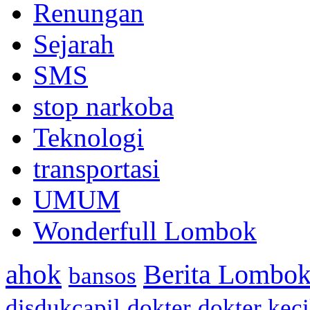
Renungan
Sejarah
SMS
stop narkoba
Teknologi
transportasi
UMUM
Wonderfull Lombok
ahok
Berita Lombok
bansos
disdukcapil
dokter
dokter keci