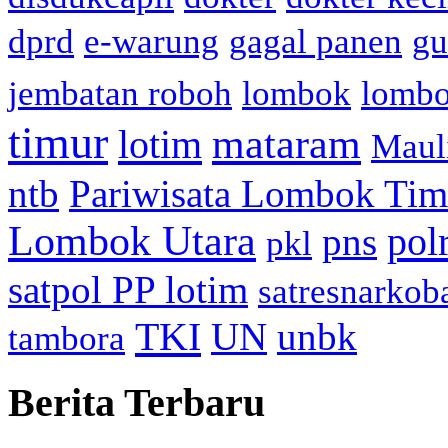
dprd
e-warung
gagal panen
gu
jembatan roboh
lombok
lomb
timur
mataram
lotim
Maul
ntb
Pariwisata Lombok Tim
Lombok Utara
pol
pns
pkl
satpol PP lotim
satresnarkob
TKI
UN
unbk
tambora
Berita Terbaru