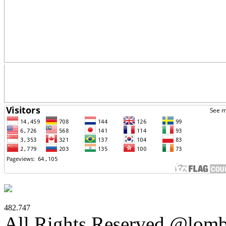
482.747
All Rights Reserved @lom