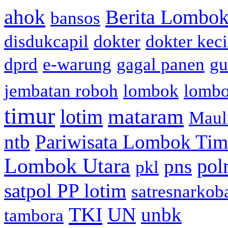
ahok
Berita Lombok
bansos
disdukcapil
dokter
dokter keci
dprd
e-warung
gagal panen
gu
jembatan roboh
lombok
lomb
timur
mataram
lotim
Maul
ntb
Pariwisata Lombok Tim
Lombok Utara
pol
pns
pkl
satpol PP lotim
satresnarkob
TKI
UN
unbk
tambora