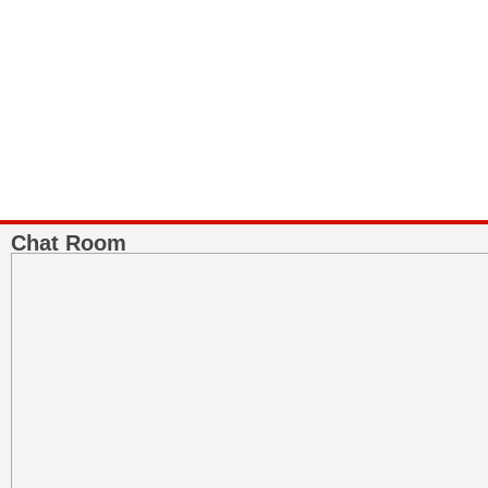
Bank Muamalat
Raih ketenangan dengan akses yang luas di Bank Muamalat
Chat Room