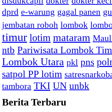
disdukcapil
dokter
dokter keci
dprd
e-warung
gagal panen
gu
jembatan roboh
lombok
lomb
timur
mataram
lotim
Maul
ntb
Pariwisata Lombok Tim
Lombok Utara
pol
pns
pkl
satpol PP lotim
satresnarkob
TKI
UN
unbk
tambora
Berita Terbaru