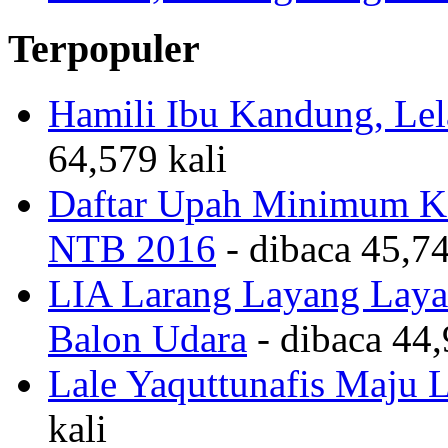
Terpopuler
Hamili Ibu Kandung, Lela
64,579 kali
Daftar Upah Minimum Ka
NTB 2016
- dibaca 45,74
LIA Larang Layang Layan
Balon Udara
- dibaca 44,
Lale Yaquttunafis Maju 
kali