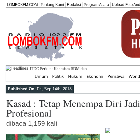
LOMBOKFM.COM
Tentang Kami
Redaksi
Program Acara
Upload Foto An
ITDC Perkuat Kapasitas SDM dan UMKM untuk Pariwisa
Home
Umum
Politik
Hukum
Ekonomi
Peristiwa
Wonde
Published On:
Fri, Sep 14th, 2018
Kasad : Tetap Menempa Diri Jadi 
Profesional
dibaca 1,159 kali