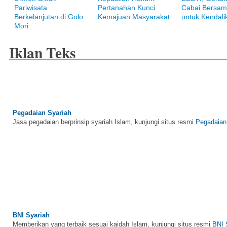
Raih ketenangan dengan akses yang luas di Bank Muamalat
Pariwisata
Pertanahan Kunci
Cabai Bersam
Berkelanjutan di Golo
Kemajuan Masyarakat
untuk Kendalik
Mori
Iklan Teks
Pegadaian Syariah
Jasa pegadaian berprinsip syariah Islam, kunjungi situs resmi
Pegadaian
BNI Syariah
Memberikan yang terbaik sesuai kaidah Islam, kunjungi situs resmi
BNI 