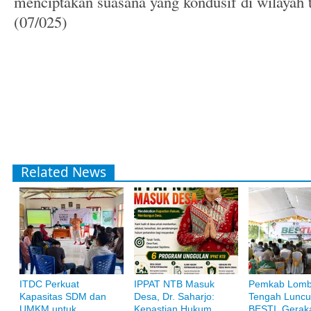
menciptakan suasana yang kondusif di wilayah 
(07/025)
Related News
ITDC Perkuat
IPPAT NTB Masuk
Pemkab Lom
Kapasitas SDM dan
Desa, Dr. Saharjo:
Tengah Luncu
Bank Muamalat
UMKM untuk
Kepastian Hukum
BESTI, Gerak