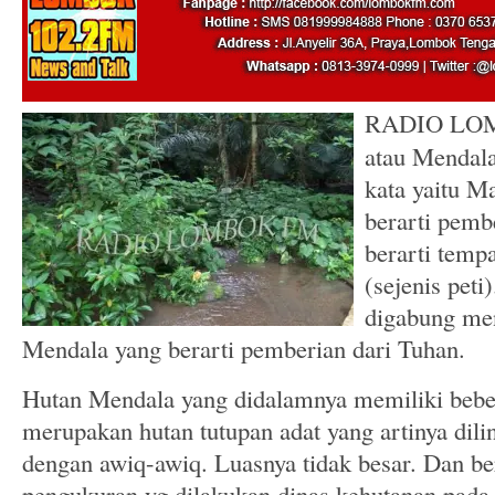
RADIO LOM
atau Mendala
kata yaitu M
berarti pemb
berarti temp
(sejenis peti
digabung men
Mendala yang berarti pemberian dari Tuhan.
Hutan Mendala yang didalamnya memiliki bebe
merupakan hutan tutupan adat yang artinya dili
dengan awiq-awiq. Luasnya tidak besar. Dan be
pengukuran yg dilakukan dinas kehutanan pada 