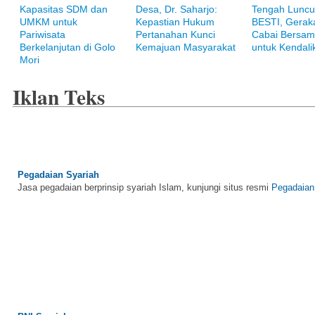
Bank Muamalat
Kapasitas SDM dan
Desa, Dr. Saharjo:
Tengah Luncu
Raih ketenangan dengan akses yang luas di Bank Muamalat
UMKM untuk
Kepastian Hukum
BESTI, Gerak
Pariwisata
Pertanahan Kunci
Cabai Bersam
Berkelanjutan di Golo
Kemajuan Masyarakat
untuk Kendalik
Mori
Iklan Teks
Pegadaian Syariah
Jasa pegadaian berprinsip syariah Islam, kunjungi situs resmi
Pegadaian
BNI Syariah
Memberikan yang terbaik sesuai kaidah Islam, kunjungi situs resmi
BNI 