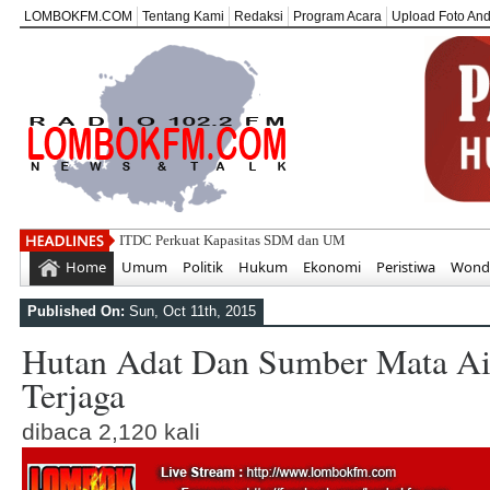
LOMBOKFM.COM
Tentang Kami
Redaksi
Program Acara
Upload Foto An
ITDC Perkuat Kapasitas SDM dan UMKM untuk Pariwisata Be
Home
Umum
Politik
Hukum
Ekonomi
Peristiwa
Wonde
Published On:
Sun, Oct 11th, 2015
Hutan Adat Dan Sumber Mata Ai
Terjaga
dibaca 2,120 kali