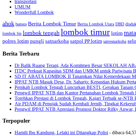
transportasi
UMUM
Wonderfull Lombok
ahok
Berita Lombok Timur
bansos
Berita Lombok Utara
DBD
disduk
lombok timur
mat
lombok tengah
lotim
lombok fm
polres lotim
sel
pungli
satnarkoba
satpol PP lotim
satresnarkoba
Berita Terbaru
Di Balik Ruang Terapi, Ada Komitmen Besar SEKOLAH A
ITDC Perkuat Kapasitas SDM dan UMKM untuk Pariwisata Be
SD IT ABATA LOMBOK II Tanamkan Nilai Kemerdekaan Melal
IPPAT NTB Masuk Desa, Dr. Saharjo: Kepastian Hukum Pert
Pemkab Lombok Tengah Luncurkan BESTI, Gerakan Tanam Cab
Pengwil IPPAT NTB dan Kantor Pertanahan Lombok Tengah Pe
Torehkan Prestasi di Lombok Tengah, Kajari Terbaik se-NTB 
Air PDAM di Penujak Sudah Kembali Jernih, Tingkat Kekeru
Pengwil IPPAT NTB Apresiasi Promosi Doktor Rifky Anwar, 
Terpopuler
Hamili Ibu Kandung, Lelaki ini Ditangkap Polisi
- dibaca 64,57