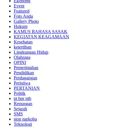
Ekonomi
Event
Featured
Foto Anda
Gallery Photo
Hukum
KAMUS BAHASA SASAK
KEGIATAN KEAGAMAAN
Kesehatan
ketertiban
Lingkungan Hidup
Olahraga
OPINI
Pemerintahan
Pendidikan
Perdagangan
Peristiwa
PERTANIAN
Politik
pt bpr ntb
Renungan
Sejarah
SMS
stop narkoba
Teknologi