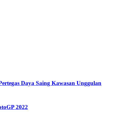
 Pertegas Daya Saing Kawasan Unggulan
otoGP 2022