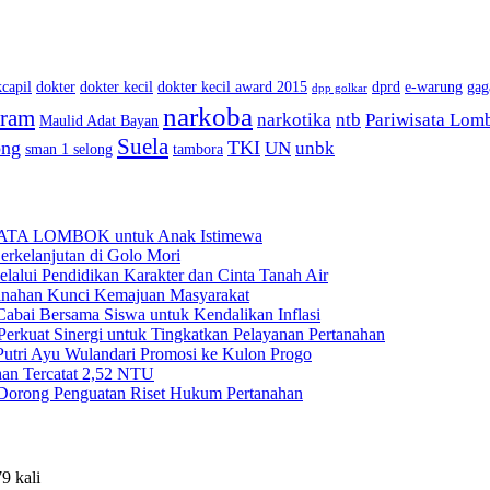
capil
dokter
dokter kecil
dokter kecil award 2015
dprd
e-warung
gag
dpp golkar
narkoba
aram
narkotika
ntb
Pariwisata Lom
Maulid Adat Bayan
Suela
ong
TKI
UN
unbk
sman 1 selong
tambora
BATA LOMBOK untuk Anak Istimewa
rkelanjutan di Golo Mori
ui Pendidikan Karakter dan Cinta Tanah Air
anahan Kunci Kemajuan Masyarakat
ai Bersama Siswa untuk Kendalikan Inflasi
rkuat Sinergi untuk Tingkatkan Pelayanan Pertanahan
Putri Ayu Wulandari Promosi ke Kulon Progo
han Tercatat 2,52 NTU
Dorong Penguatan Riset Hukum Pertanahan
9 kali