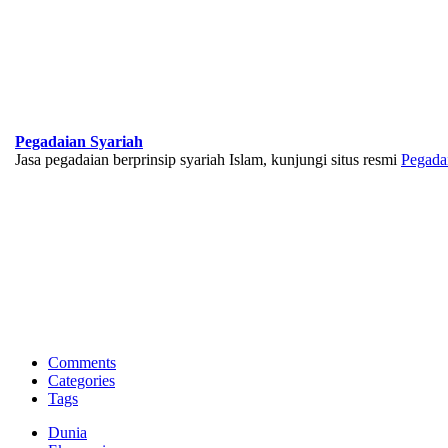
Pegadaian Syariah
Jasa pegadaian berprinsip syariah Islam, kunjungi situs resmi
Pegada
BNI Syariah
Memberikan yang terbaik sesuai kaidah Islam, kunjungi situs resmi
Comments
Categories
Tags
Dunia