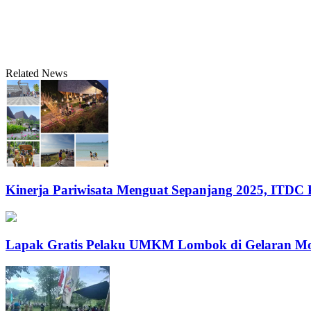
Related News
Kinerja Pariwisata Menguat Sepanjang 2025, ITDC
Lapak Gratis Pelaku UMKM Lombok di Gelaran M