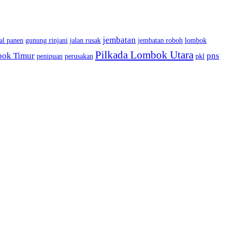
jembatan
al panen
gunung rinjani
jalan rusak
jembatan roboh
lombok
Pilkada Lombok Utara
bok Timur
pns
penipuan
perusakan
pkl