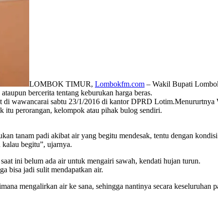
LOMBOK TIMUR,
Lombokfm.com
– Wakil Bupati Lombok 
 ataupun bercerita tentang keburukan harga beras.
t di wawancarai sabtu 23/1/2016 di kantor DPRD Lotim.
Menururtnya W
ik itu perorangan, kelompok atau pihak bulog sendiri.
kan tanam padi akibat air yang begitu mendesak, tentu dengan kondisi 
kalau begitu”, ujarnya.
aat ini belum ada air untuk mengairi sawah, kendati hujan turun.
a bisa jadi sulit mendapatkan air.
imana mengalirkan air ke sana, sehingga nantinya secara keseluruhan p