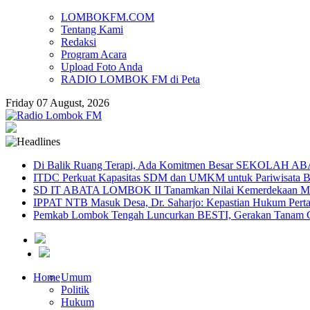
LOMBOKFM.COM
Tentang Kami
Redaksi
Program Acara
Upload Foto Anda
RADIO LOMBOK FM di Peta
Friday 07 August, 2026
Di Balik Ruang Terapi, Ada Komitmen Besar SEKOLAH A
ITDC Perkuat Kapasitas SDM dan UMKM untuk Pariwisata Be
SD IT ABATA LOMBOK II Tanamkan Nilai Kemerdekaan Melal
IPPAT NTB Masuk Desa, Dr. Saharjo: Kepastian Hukum Pert
Pemkab Lombok Tengah Luncurkan BESTI, Gerakan Tanam Cab
Home
Umum
Politik
Hukum