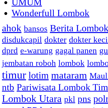
UMUM
Wonderfull Lombok
ahok
Berita Lombok
bansos
disdukcapil
dokter
dokter keci
dprd
e-warung
gagal panen
gu
jembatan roboh
lombok
lomb
timur
mataram
lotim
Maul
ntb
Pariwisata Lombok Tim
Lombok Utara
pol
pns
pkl