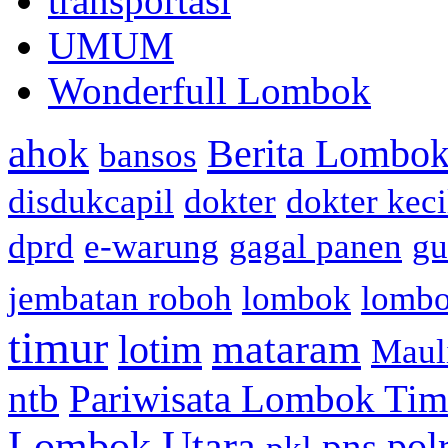
transportasi
UMUM
Wonderfull Lombok
ahok
Berita Lombok
bansos
disdukcapil
dokter
dokter keci
dprd
e-warung
gagal panen
gu
jembatan roboh
lombok
lomb
timur
mataram
lotim
Maul
ntb
Pariwisata Lombok Tim
Lombok Utara
pol
pns