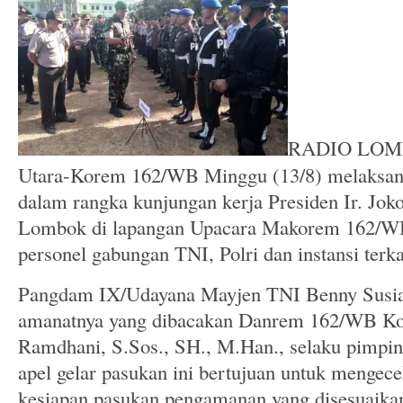
RADIO LOM
Utara-Korem 162/WB Minggu (13/8) melaksana
dalam rangka kunjungan kerja Presiden Ir. Jo
Lombok di lapangan Upacara Makorem 162/WB 
personel gabungan TNI, Polri dan instansi terka
Pangdam IX/Udayana Mayjen TNI Benny Susian
amanatnya ya
ng dibacakan Danrem 162/WB Ko
Ramdhani, S.Sos., SH., M.Han., selaku pimpi
apel gelar pasukan ini bertujuan untuk mengece
kesiapan pasukan pengamanan yang disesuaikan