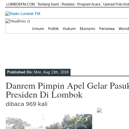
LOMBOKFM.COM
Tentang Kami
Redaksi
Program Acara
Upload Foto An
Di Balik Ruang Tera
Home
Umum
Politik
Hukum
Ekonomi
Peristiwa
Wonde
Published On:
Mon, Aug 13th, 2018
Danrem Pimpin Apel Gelar Pasu
Presiden Di Lombok
dibaca 969 kali