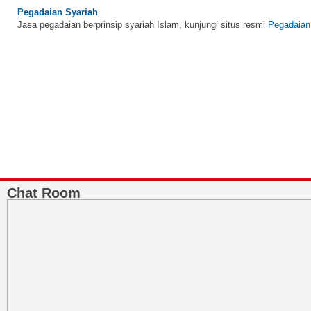
Pegadaian Syariah
Jasa pegadaian berprinsip syariah Islam, kunjungi situs resmi
Pegadaian
BNI Syariah
Memberikan yang terbaik sesuai kaidah Islam, kunjungi situs resmi
BNI 
Chat Room