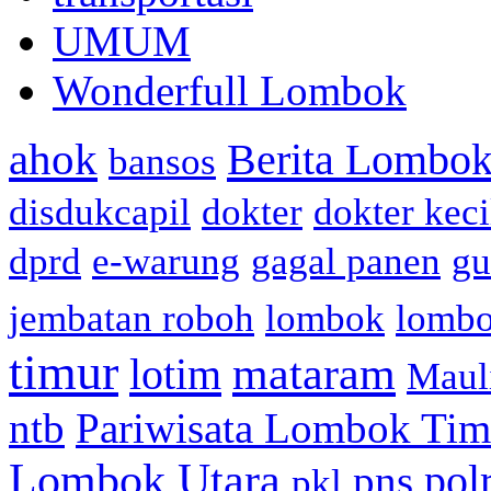
UMUM
Wonderfull Lombok
ahok
Berita Lombok
bansos
disdukcapil
dokter
dokter keci
dprd
e-warung
gagal panen
gu
jembatan roboh
lombok
lomb
timur
mataram
lotim
Maul
ntb
Pariwisata Lombok Tim
Lombok Utara
pol
pns
pkl