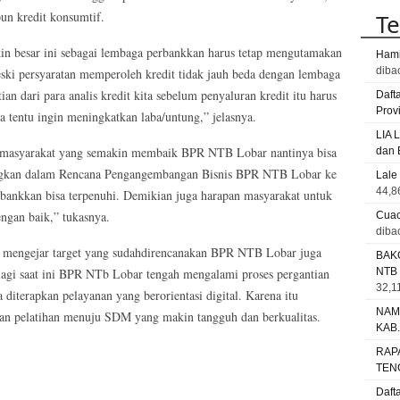
un kredit konsumtif.
Te
in besar ini sebagai lembaga perbankkan harus tetap mengutamakan
Hami
diba
eski persyaratan memperoleh kredit tidak jauh beda dengan lembaga
an dari para analis kredit kita sebelum penyaluran kredit itu harus
Daft
Prov
ta tentu ingin meningkatkan laba/untung,” jelasnya.
LIA 
 masyarakat yang semakin membaik BPR NTB Lobar nantinya bisa
dan 
angkan dalam Rencana Pengangembangan Bisnis BPR NTB Lobar ke
Lale
44,8
erbankkan bisa terpenuhi. Demikian juga harapan masyarakat untuk
ngan baik,” tukasnya.
Cuac
diba
 mengejar target yang sudahdirencanakan BPR NTB Lobar juga
BAK
agi saat ini BPR NTb Lobar tengah mengalami proses pergantian
NTB
32,11
diterapkan pelayanan yang berorientasi digital. Karena itu
NAM
dan pelatihan menuju SDM yang makin tangguh dan berkualitas.
KAB
RAP
TEN
Daft