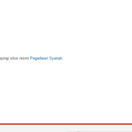
njungi situs resmi
Pegadaian Syariah
m, kunjungi situs resmi
BNI Syariah