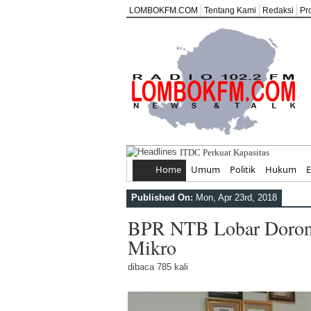
LOMBOKFM.COM
Tentang Kami
Redaksi
Pr
ITDC Perkuat Kapasitas SDM da
Home
Umum
Politik
Hukum
Published On:
Mon, Apr 23rd, 2018
BPR NTB Lobar Doron
Mikro
dibaca 785 kali