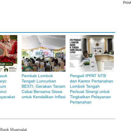
Prov
asuk
Pemkab Lombok
Pengwil IPPAT NTB
rjo:
Tengah Luncurkan
dan Kantor Pertanahan
kum
BESTI, Gerakan Tanam
Lombok Tengah
unci
Cabai Bersama Siswa
Perkuat Sinergi untuk
yarakat
untuk Kendalikan Inflasi
Tingkatkan Pelayanan
Pertanahan
i Bank Muamalat