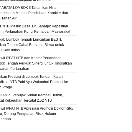
T ABATA LOMBOK II Tanamkan Nilai
rdekaan Melalui Pendidikan Karakter dan
a Tanah Air
T NTB Masuk Desa, Dr. Saharjo: Kepastian
m Pertanahan Kunci Kemajuan Masyarakat
ab Lombok Tengah Luncurkan BESTI,
kan Tanam Cabai Bersama Siswa untuk
likan Inflasi
wil IPPAT NTB dan Kantor Pertanahan
ok Tengah Perkuat Sinergi untuk Tingkatkan
yanan Pertanahan
hkan Prestasi di Lombok Tengah, Kajari
aik se-NTB Putri Ayu Wulandari Promosi ke
n Progo
PDAM di Penujak Sudah Kembali Jernih,
kat Kekeruhan Tercatat 2,52 NTU
wil IPPAT NTB Apresiasi Promosi Doktor Rifky
r, Dorong Penguatan Riset Hukum
anahan