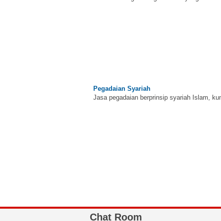
Pegadaian Syariah
Jasa pegadaian berprinsip syariah Islam, ku
BNI Syariah
Memberikan yang terbaik sesuai kaidah Isla
Chat Room