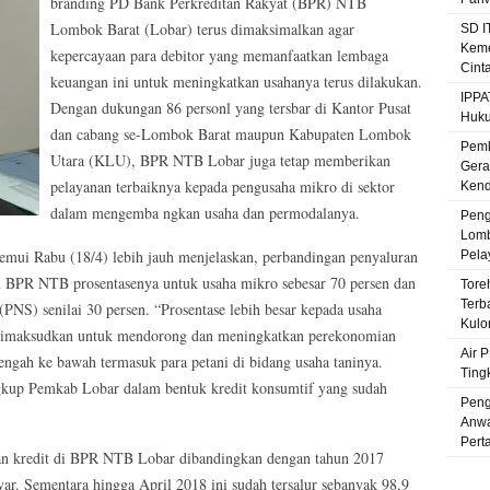
branding PD Bank Perkreditan Rakyat (BPR) NTB
Lombok Barat (Lobar) terus dimaksimalkan agar
SD I
Keme
kepercayaan para debitor yang memanfaatkan lembaga
Cint
keuangan ini untuk meningkatkan usahanya terus dilakukan.
IPPA
Dengan dukungan 86 personl yang tersbar di Kantor Pusat
Huku
dan cabang se-Lombok Barat maupun Kabupaten Lombok
Pemk
Utara (KLU), BPR NTB Lobar juga tetap memberikan
Gera
pelayanan terbaiknya ke
pada pengusaha mikro di sektor
Kenda
dalam mengemba ngkan usaha dan permodalanya.
Peng
Lomb
mui Rabu (18/4) lebih jauh menjelaskan, perbandingan penyaluran
Pela
kan BPR NTB prosentasenya untuk usaha mikro sebesar 70 persen dan
Tore
Terb
PNS) senilai 30 persen. “Prosentase lebih besar kepada usaha
Kulo
i dimaksudkan untuk mendorong dan meningkatkan perekonomian
Air 
ngah ke bawah termasuk para petani di bidang usaha taninya.
Ting
gkup Pemkab Lobar dalam bentuk kredit konsumtif yang sudah
Peng
Anwa
Pert
ran kredit di BPR NTB Lobar dibandingkan dengan tahun 2017
ar. Sementara hingga April 2018 ini sudah tersalur sebanyak 98,9