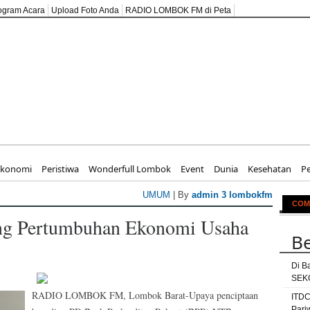
ogram Acara
Upload Foto Anda
RADIO LOMBOK FM di Peta
n UMKM untu
Ekonomi
Peristiwa
Wonderfull Lombok
Event
Dunia
Kesehatan
P
UMUM
| By
admin 3 lombokfm
COM
g Pertumbuhan Ekonomi Usaha
Be
Di B
SEKO
RADIO LOMBOK FM, Lombok Barat-Upaya penciptaan
ITDC
Pari