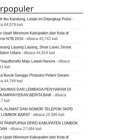
rpopuler
li Ibu Kandung, Lelaki ini Ditangkap Polisi
-
ca 64,579 kali
ar Upah Minimum Kabupaten dan Kota di
insi NTB 2016
- dibaca 45,742 kali
Larang Layang Layang, Sinar Laser, Drone
Balon Udara
- dibaca 44,914 kali
 Yaquttunafis Maju Lewat Hanura
- dibaca
61 kali
a Buruk Ganggu Produksi Petani Garam
-
ca 44,766 kali
OHUMAS DAN LEMBAGA PENYIARAN DI
 KAMPANYEKAN BERITA BAIK
- dibaca
7 kali
A, ALAMAT DAN NOMOR TELEPON SKPD
. LOMBOK BARAT
- dibaca 29,386 kali
AT PARIPURNA DPRD KABUPATEN LOMBOK
GAH
- dibaca 27,484 kali
ar Upah Minimum Kabupaten dan Kota di