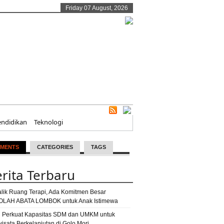
Friday 07 August, 2026
endidikan
Teknologi
MENTS
CATEGORIES
TAGS
rita Terbaru
alik Ruang Terapi, Ada Komitmen Besar
LAH ABATA LOMBOK untuk Anak Istimewa
 Perkuat Kapasitas SDM dan UMKM untuk
wisata Berkelanjutan di Golo Mori