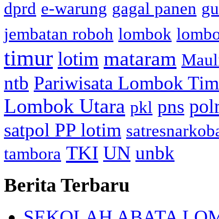
dprd
e-warung
gagal panen
gu
jembatan roboh
lombok
lomb
timur
mataram
lotim
Maul
ntb
Pariwisata Lombok Tim
Lombok Utara
pol
pns
pkl
satpol PP lotim
satresnarkob
TKI
UN
unbk
tambora
Berita Terbaru
SEKOLAH ABATA LOMBO