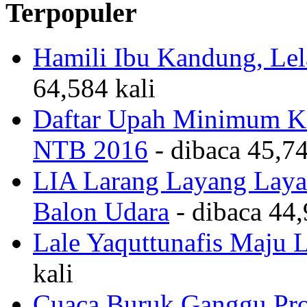
Terpopuler
Hamili Ibu Kandung, Lela
64,584 kali
Daftar Upah Minimum Ka
NTB 2016
- dibaca 45,74
LIA Larang Layang Layan
Balon Udara
- dibaca 44,
Lale Yaquttunafis Maju 
kali
Cuaca Buruk Ganggu Pro