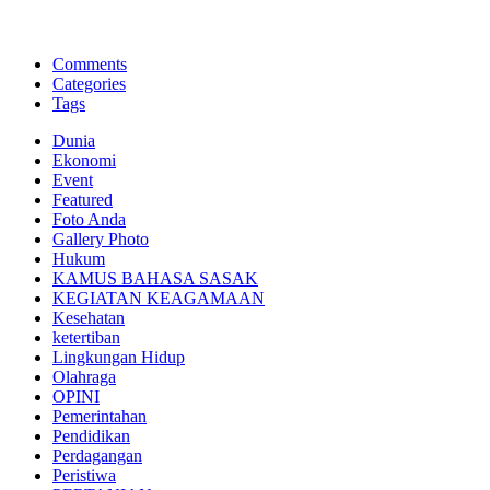
BNI Syariah
Memberikan yang terbaik sesuai kaidah Islam, kunjungi situs resmi
Comments
Categories
Tags
Dunia
Ekonomi
Event
Featured
Foto Anda
Gallery Photo
Hukum
KAMUS BAHASA SASAK
KEGIATAN KEAGAMAAN
Kesehatan
ketertiban
Lingkungan Hidup
Olahraga
OPINI
Pemerintahan
Pendidikan
Perdagangan
Peristiwa