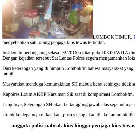
LOMBOK TIMUR,
menyebabkan satu orang penjaga kios tewas tertindih.
Insiden itu berlangsung selasa 2/2/2016 sekitar pukul 03.00 WITA dini
Dengan kejadian tersebut Sat Lantas Polres segera mengamankan loka
Dari keterangan yang di himpun Lombokfm bahwa masyarakat yang s
mobil.
Masyarakat menduga kemungkinan SH mabuk berat sehingga tidak sadar
Kapolres Lotim AKBP Karsiman Sik saat di kompirmasi Lombokfm, m
Lanjutnya, keterangan SH akan bertanggung jawab atas sepenuhnya a
Untuk ke depannya di katakan, proses tetap akan dilakukan untuk dimi
anggota polisi nabrak kios hingga penjaga kios tewa