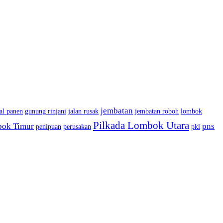
jembatan
al panen
gunung rinjani
jalan rusak
jembatan roboh
lombok
Pilkada Lombok Utara
bok Timur
pns
penipuan
perusakan
pkl