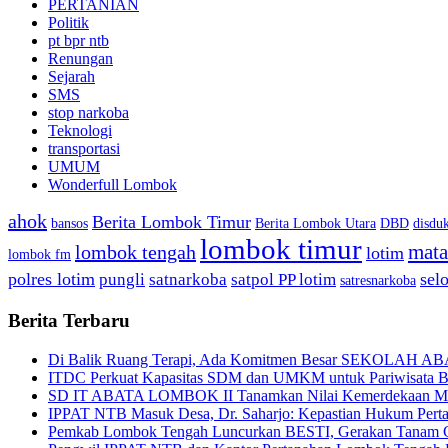
PERTANIAN
Politik
pt bpr ntb
Renungan
Sejarah
SMS
stop narkoba
Teknologi
transportasi
UMUM
Wonderfull Lombok
ahok
Berita Lombok Timur
bansos
Berita Lombok Utara
DBD
disduk
lombok timur
mat
lombok tengah
lotim
lombok fm
polres lotim
sel
pungli
satnarkoba
satpol PP lotim
satresnarkoba
Berita Terbaru
Di Balik Ruang Terapi, Ada Komitmen Besar SEKOLAH A
ITDC Perkuat Kapasitas SDM dan UMKM untuk Pariwisata Be
SD IT ABATA LOMBOK II Tanamkan Nilai Kemerdekaan Melal
IPPAT NTB Masuk Desa, Dr. Saharjo: Kepastian Hukum Pert
Pemkab Lombok Tengah Luncurkan BESTI, Gerakan Tanam Cab