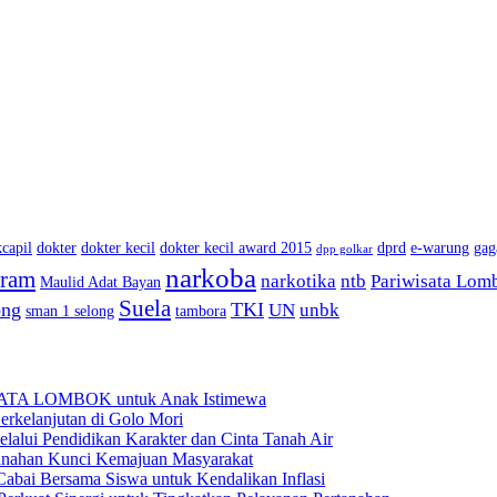
capil
dokter
dokter kecil
dokter kecil award 2015
dprd
e-warung
gag
dpp golkar
narkoba
aram
narkotika
ntb
Pariwisata Lom
Maulid Adat Bayan
Suela
ong
TKI
UN
unbk
sman 1 selong
tambora
BATA LOMBOK untuk Anak Istimewa
rkelanjutan di Golo Mori
ui Pendidikan Karakter dan Cinta Tanah Air
anahan Kunci Kemajuan Masyarakat
ai Bersama Siswa untuk Kendalikan Inflasi