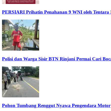
PERSIARI Prihatin Penahanan 9 WNI oleh Tentara Is
Polisi dan Warga Sisir BTN Rinjani Permai Cari Bo
Pohon Tumbang Renggut Nyawa Pengendara Motor