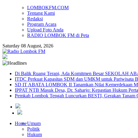
LOMBOKFM.COM
Tentang Kami
Redaksi
Program Acara
Upload Foto Anda
RADIO LOMBOK FM di Peta
Saturday 08 August, 2026
Di Balik Ruang Terapi, Ada Komitmen Besar SEKOLAH A
ITDC Perkuat Kapasitas SDM dan UMKM untuk Pariwisata Be
SD IT ABATA LOMBOK II Tanamkan Nilai Kemerdekaan Melal
IPPAT NTB Masuk Desa, Dr. Saharjo: Kepastian Hukum Pert
Pemkab Lombok Tengah Luncurkan BESTI, Gerakan Tanam Cab
Home
Umum
Politik
Hukum