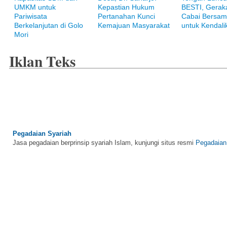
UMKM untuk
Kepastian Hukum
BESTI, Gerak
Pariwisata
Pertanahan Kunci
Cabai Bersam
Bank Muamalat
Berkelanjutan di Golo
Kemajuan Masyarakat
untuk Kendalik
Raih ketenangan dengan akses yang luas di Bank Muamalat
Mori
Iklan Teks
Pegadaian Syariah
Jasa pegadaian berprinsip syariah Islam, kunjungi situs resmi
Pegadaian
BNI Syariah