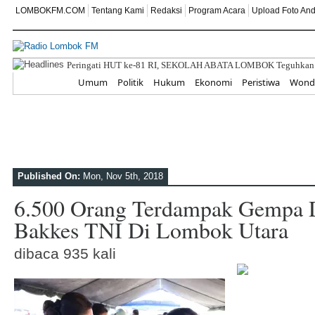
LOMBOKFM.COM
Tentang Kami
Redaksi
Program Acara
Upload Foto An
Di Balik Ruang Ter
Home
Umum
Politik
Hukum
Ekonomi
Peristiwa
Wonde
Published On:
Mon, Nov 5th, 2018
6.500 Orang Terdampak Gempa D
Bakkes TNI Di Lombok Utara
dibaca 935 kali