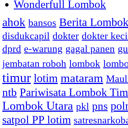
Wonderfull Lombok
ahok
Berita Lombok
bansos
disdukcapil
dokter
dokter keci
dprd
e-warung
gagal panen
gu
jembatan roboh
lombok
lomb
timur
mataram
lotim
Maul
ntb
Pariwisata Lombok Tim
Lombok Utara
pol
pns
pkl
satpol PP lotim
satresnarkob