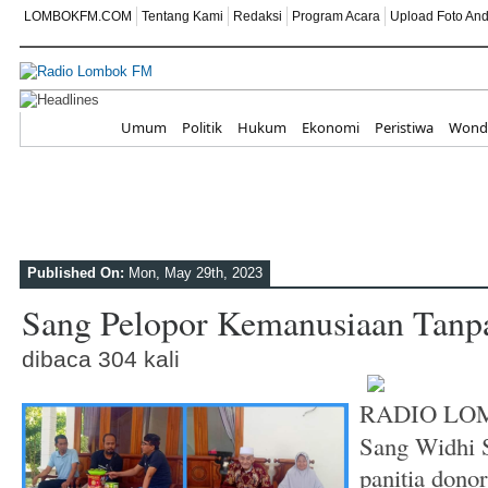
LOMBOKFM.COM
Tentang Kami
Redaksi
Program Acara
Upload Foto An
Peringati HUT ke-81 RI, SEKOLA
Home
Umum
Politik
Hukum
Ekonomi
Peristiwa
Wonde
Membangun Generasi Berkarakter
Di Balik Ruang Terapi, Ada Komi
Anak Istimewa
Published On:
Mon, May 29th, 2023
ITDC Perkuat Kapasitas SDM dan UMK
Sang Pelopor Kemanusiaan Tanp
Mori
dibaca 304 kali
SD IT ABATA LOMBOK II Tanamkan N
Karakter dan Cinta Tanah Air
RADIO LOM
Sang Widhi S
IPPAT NTB Masuk Desa, Dr. Saharjo:
panitia don