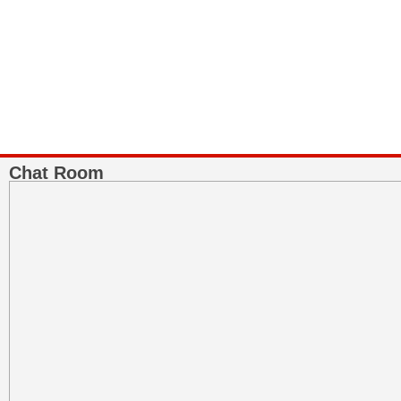
BNI Syariah
Memberikan yang terbaik sesuai kaidah Islam, kunjungi situs resmi
BNI 
Chat Room