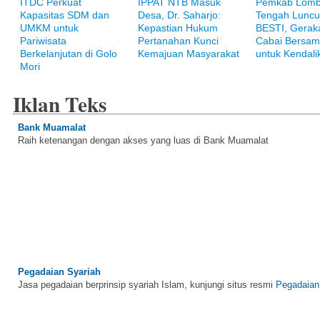
ITDC Perkuat
IPPAT NTB Masuk
Pemkab Lom
Kapasitas SDM dan
Desa, Dr. Saharjo:
Tengah Luncu
UMKM untuk
Kepastian Hukum
BESTI, Gerak
Pariwisata
Pertanahan Kunci
Cabai Bersam
Berkelanjutan di Golo
Kemajuan Masyarakat
untuk Kendalik
Mori
Iklan Teks
Bank Muamalat
Raih ketenangan dengan akses yang luas di Bank Muamalat
Pegadaian Syariah
Jasa pegadaian berprinsip syariah Islam, kunjungi situs resmi
Pegadaian