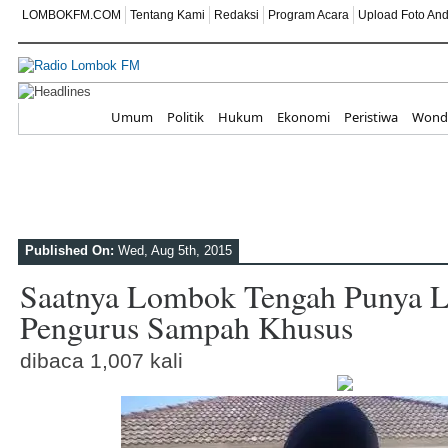
LOMBOKFM.COM
Tentang Kami
Redaksi
Program Acara
Upload Foto An
Peringati HUT ke-81 RI, SEKOLA
Home
Umum
Politik
Hukum
Ekonomi
Peristiwa
Wonde
Membangun Generasi Berkarakter
Di Balik Ruang Terapi, Ada Komi
Anak Istimewa
Published On:
Wed, Aug 5th, 2015
ITDC Perkuat Kapasitas SDM dan UMK
Saatnya Lombok Tengah Punya 
Mori
Pengurus Sampah Khusus
SD IT ABATA LOMBOK II Tanamkan N
dibaca 1,007 kali
Karakter dan Cinta Tanah Air
IPPAT NTB Masuk Desa, Dr. Saharjo: