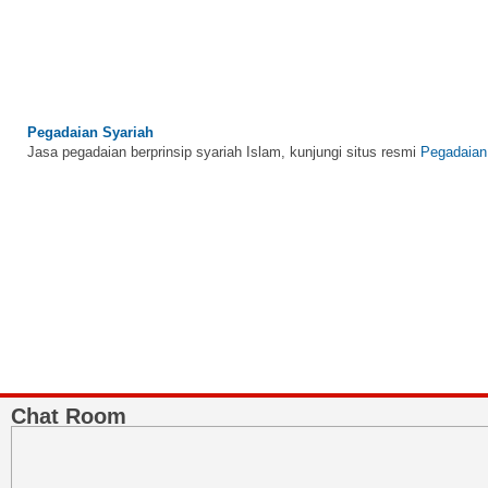
Pegadaian Syariah
Jasa pegadaian berprinsip syariah Islam, kunjungi situs resmi
Pegadaian
BNI Syariah
Memberikan yang terbaik sesuai kaidah Islam, kunjungi situs resmi
BNI 
Chat Room