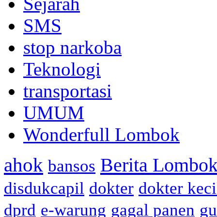
Sejarah
SMS
stop narkoba
Teknologi
transportasi
UMUM
Wonderfull Lombok
ahok
Berita Lombok
bansos
disdukcapil
dokter
dokter keci
dprd
e-warung
gagal panen
gu