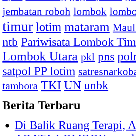
jembatan roboh
lombok
lomb
timur
mataram
lotim
Maul
ntb
Pariwisata Lombok Tim
Lombok Utara
pol
pns
pkl
satpol PP lotim
satresnarkob
TKI
UN
unbk
tambora
Berita Terbaru
Di Balik Ruang Terapi