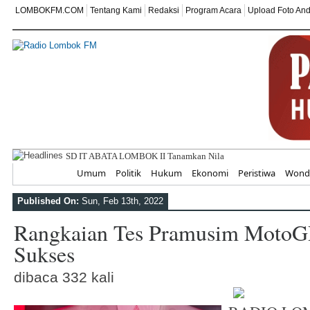
LOMBOKFM.COM
Tentang Kami
Redaksi
Program Acara
Upload Foto An
SD IT ABATA LOMBOK II Tanamkan Nilai Kemerdekaan Melalu
Home
Umum
Politik
Hukum
Ekonomi
Peristiwa
Wonde
Published On:
Sun, Feb 13th, 2022
Rangkaian Tes Pramusim MotoG
Sukses
dibaca 332 kali