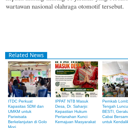
wartawan nasional olahraga otomotif tersebut.
Related News
ITDC Perkuat
IPPAT NTB Masuk
Pemkab Lom
Kapasitas SDM dan
Desa, Dr. Saharjo:
Tengah Luncu
Bank Muamalat
UMKM untuk
Kepastian Hukum
BESTI, Gerak
Raih ketenangan dengan akses yang luas di Bank Muamalat
Pariwisata
Pertanahan Kunci
Cabai Bersam
Berkelanjutan di Golo
Kemajuan Masyarakat
untuk Kendalik
Mori