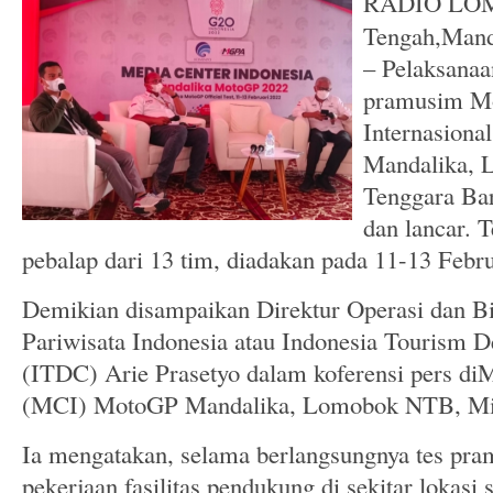
RADIO LO
Tengah,Manda
– Pelaksanaa
pramusim Mo
Internasiona
Mandalika, 
Tenggara Ba
dan lancar. T
pebalap dari 13 tim, diadakan pada 11-13 Febru
Demikian disampaikan Direktur Operasi dan 
Pariwisata Indonesia atau Indonesia Tourism 
(ITDC) Arie Prasetyo dalam koferensi pers di
(MCI) MotoGP Mandalika, Lomobok NTB, Min
Ia mengatakan, selama berlangsungnya tes pram
pekerjaan fasilitas pendukung di sekitar lokasi s