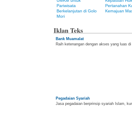
UMKM untuk
Kepastian Hu
Pariwisata
Pertanahan K
Berkelanjutan di Golo
Kemajuan Mas
Mori
Iklan Teks
Bank Muamalat
Raih ketenangan dengan akses yang luas d
Pegadaian Syariah
Jasa pegadaian berprinsip syariah Islam, ku