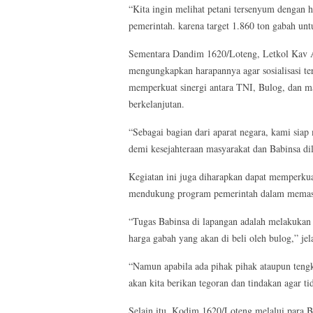
“Kita ingin melihat petani tersenyum dengan 
pemerintah. karena target 1.860 ton gabah unt
Sementara Dandim 1620/Loteng, Letkol Kav A
mengungkapkan harapannya agar sosialisasi te
memperkuat sinergi antara TNI, Bulog, dan m
berkelanjutan.
“Sebagai bagian dari aparat negara, kami sia
demi kesejahteraan masyarakat dan Babinsa di
Kegiatan ini juga diharapkan dapat memperku
mendukung program pemerintah dalam memasti
“Tugas Babinsa di lapangan adalah melakukan p
harga gabah yang akan di beli oleh bulog,” jel
“Namun apabila ada pihak pihak ataupun ten
akan kita berikan tegoran dan tindakan agar t
Selain itu, Kodim 1620/Loteng melalui para B