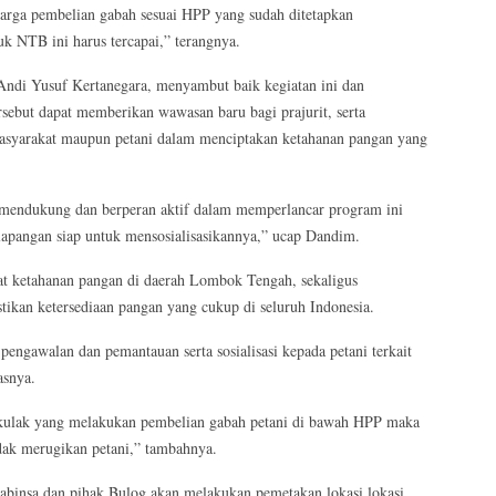
harga pembelian gabah sesuai HPP yang sudah ditetapkan
uk NTB ini harus tercapai,” terangnya.
ndi Yusuf Kertanegara, menyambut baik kegiatan ini dan
rsebut dapat memberikan wawasan baru bagi prajurit, serta
asyarakat maupun petani dalam menciptakan ketahanan pangan yang
p mendukung dan berperan aktif dalam memperlancar program ini
lapangan siap untuk mensosialisasikannya,” ucap Dandim.
at ketahanan pangan di daerah Lombok Tengah, sekaligus
kan ketersediaan pangan yang cukup di seluruh Indonesia.
engawalan dan pemantauan serta sosialisasi kepada petani terkait
asnya.
gkulak yang melakukan pembelian gabah petani di bawah HPP maka
idak merugikan petani,” tambahnya.
abinsa dan pihak Bulog akan melakukan pemetakan lokasi lokasi