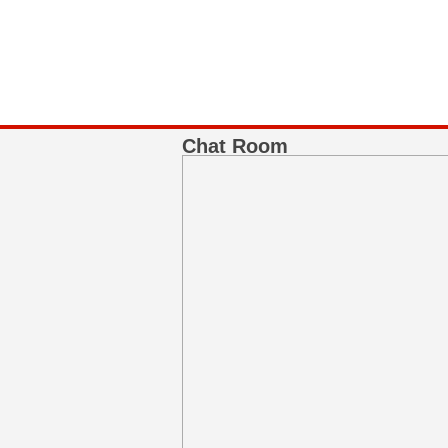
BNI Syariah
Memberikan yang terbaik sesuai kaidah Isla
Chat Room