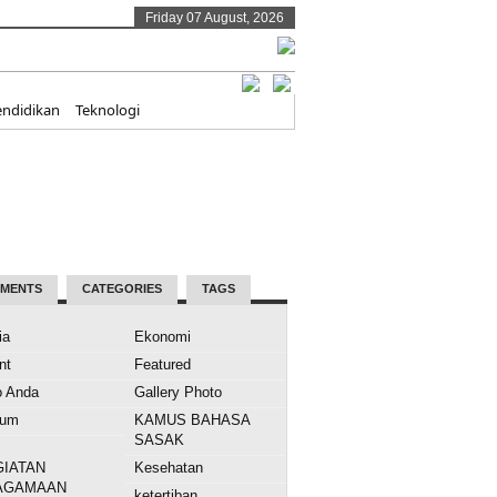
Friday 07 August, 2026
endidikan
Teknologi
MENTS
CATEGORIES
TAGS
ia
Ekonomi
nt
Featured
o Anda
Gallery Photo
kum
KAMUS BAHASA
SASAK
GIATAN
Kesehatan
AGAMAAN
ketertiban