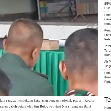
IPPA
Bay
Huku
Par
Pemk
peru
Gera
Ut
Kenda
Peng
sat
Lomb
satr
Pela
Su
Tore
Terb
Kulo
Air 
Ting
Peng
Anwa
Pert
Te
rangka mendukung ketahanan pangan nasional, prajurit Kodim
rapan gabah petani oleh tim Bulog Provinsi Nusa Tenggara Barat
Hami