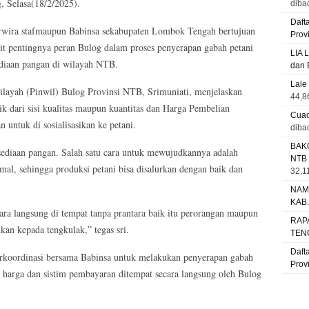
 Selasa(18/2/2025).
diba
Daft
perwira stafmaupun Babinsa sekabupaten Lombok Tengah bertujuan
Prov
it pentingnya peran Bulog dalam proses penyerapan gabah petani
LIA 
ediaan pangan di wilayah NTB.
dan 
Lale
Wilayah (Pinwil) Bulog Provinsi NTB, Srimuniati, menjelaskan
44,8
k dari sisi kualitas maupun kuantitas dan Harga Pembelian
Cuac
untuk di sosialisasikan ke petani.
diba
BAK
sediaan pangan. Salah satu cara untuk mewujudkannya adalah
NTB
al, sehingga produksi petani bisa disalurkan dengan baik dan
32,11
NAM
KAB
ra langsung di tempat tanpa prantara baik itu perorangan maupun
RAP
an kepada tengkulak,” tegas sri.
TEN
Daft
rkoordinasi bersama Babinsa untuk melakukan penyerapan gabah
Prov
i harga dan sistim pembayaran ditempat secara langsung oleh Bulog