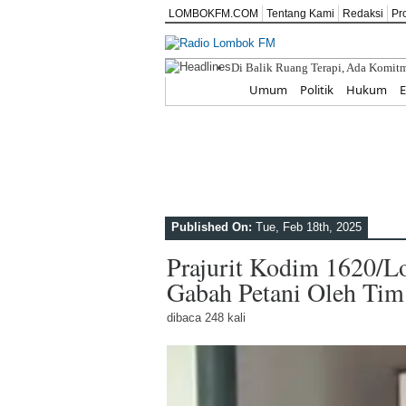
LOMBOKFM.COM
Tentang Kami
Redaksi
Pr
Di Balik Ruang Terapi, Ada Kom
ITDC Perkuat Kapasitas SDM dan U
Home
Umum
Politik
Hukum
SD IT ABATA LOMBOK II Tanamkan 
IPPAT NTB Masuk Desa, Dr. Saharj
Pemkab Lombok Tengah Luncurkan 
Published On:
Tue, Feb 18th, 2025
Prajurit Kodim 1620/Lo
Gabah Petani Oleh Tim
dibaca 248 kali