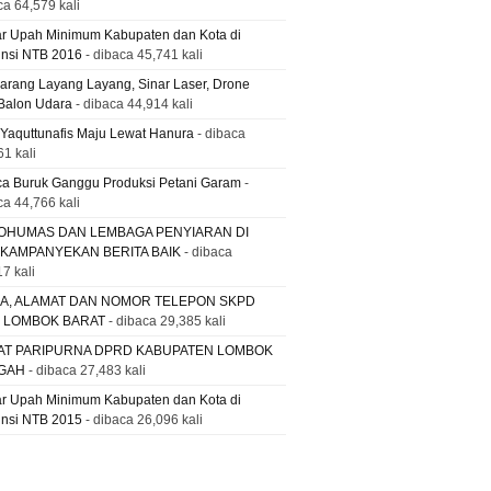
ca 64,579 kali
ar Upah Minimum Kabupaten dan Kota di
insi NTB 2016
- dibaca 45,741 kali
Larang Layang Layang, Sinar Laser, Drone
Balon Udara
- dibaca 44,914 kali
 Yaquttunafis Maju Lewat Hanura
- dibaca
61 kali
a Buruk Ganggu Produksi Petani Garam
-
ca 44,766 kali
OHUMAS DAN LEMBAGA PENYIARAN DI
 KAMPANYEKAN BERITA BAIK
- dibaca
7 kali
A, ALAMAT DAN NOMOR TELEPON SKPD
. LOMBOK BARAT
- dibaca 29,385 kali
AT PARIPURNA DPRD KABUPATEN LOMBOK
GAH
- dibaca 27,483 kali
ar Upah Minimum Kabupaten dan Kota di
insi NTB 2015
- dibaca 26,096 kali