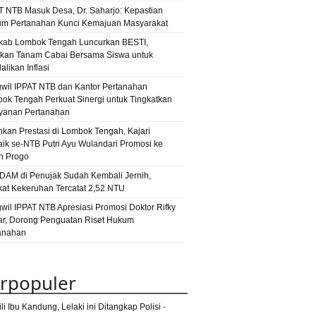
narkoba
T NTB Masuk Desa, Dr. Saharjo: Kepastian
narkotika
ntb
an
m Pertanahan Kunci Kemajuan Masyarakat
iwisata Lombok Timur
penipuan
ab Lombok Tengah Luncurkan BESTI,
Pilkada Lombok
sakan
kan Tanam Cabai Bersama Siswa untuk
ara
likan Inflasi
polres lotim
pns
pungli
pkl
wil IPPAT NTB dan Kantor Pertanahan
narkoba
satpol PP lotim
ok Tengah Perkuat Sinergi untuk Tingkatkan
selong
esnarkoba
sman 1 selong
yanan Pertanahan
ela
TKI
UN
unbk
tambora
hkan Prestasi di Lombok Tengah, Kajari
aik se-NTB Putri Ayu Wulandari Promosi ke
n Progo
PDAM di Penujak Sudah Kembali Jernih,
kat Kekeruhan Tercatat 2,52 NTU
wil IPPAT NTB Apresiasi Promosi Doktor Rifky
r, Dorong Penguatan Riset Hukum
anahan
rpopuler
li Ibu Kandung, Lelaki ini Ditangkap Polisi
-