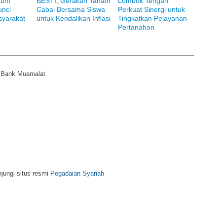
kum
BESTI, Gerakan Tanam
Lombok Tengah
unci
Cabai Bersama Siswa
Perkuat Sinergi untuk
yarakat
untuk Kendalikan Inflasi
Tingkatkan Pelayanan
Pertanahan
i Bank Muamalat
njungi situs resmi
Pegadaian Syariah