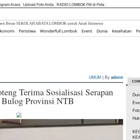
ogram Acara
Upload Foto Anda
RADIO LOMBOK FM di Peta
itmen Besar SEKOLAH ABATA LOMBOK untuk Anak Istimewa
MKM untuk Pariwisata Berkelanjutan di Golo Mori
Ekonomi
Peristiwa
Wonderfull Lombok
Event
Dunia
Kesehatan
P
Nilai Kemerdekaan Melalui Pendidikan Karakter dan Cinta Tanah Air
o: Kepastian Hukum Pertanahan Kunci Kemajuan Masyarakat
BESTI, Gerakan Tanam Cabai Bersama Siswa untuk Kendalikan Inflasi
UMUM
| By
admin
COM
teng Terima Sosialisasi Serapan
Dun
 Bulog Provinsi NTB
Eve
Fot
Hu
KE
KE