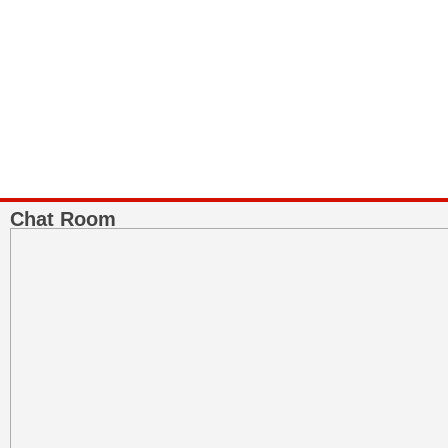
Pegadaian Syariah
Jasa pegadaian berprinsip syariah Islam, kunjungi situs resmi
Pegadaian
Chat Room