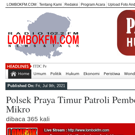
LOMBOKFM.COM
Tentang Kami
Redaksi
Program Acara
Upload Foto An
ITDC Perkuat Kapasitas SDM
Home
Umum
Politik
Hukum
Ekonomi
Peristiwa
Wonde
Published On:
Fri, Jul 9th, 2021
Polsek Praya Timur Patroli Pe
Mikro
dibaca 365 kali