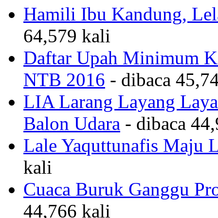
Hamili Ibu Kandung, Lela
64,579 kali
Daftar Upah Minimum Ka
NTB 2016
- dibaca 45,74
LIA Larang Layang Layan
Balon Udara
- dibaca 44,
Lale Yaquttunafis Maju 
kali
Cuaca Buruk Ganggu Pro
44,766 kali