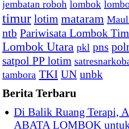
jembatan roboh
lombok
lomb
timur
mataram
lotim
Maul
ntb
Pariwisata Lombok Tim
Lombok Utara
pol
pns
pkl
satpol PP lotim
satresnarkob
TKI
UN
unbk
tambora
Berita Terbaru
Di Balik Ruang Terapi
ABATA LOMBOK untuk 