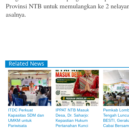
Provinsi NTB untuk memulangkan ke 2 nelayan
asalnya.
Related News
ITDC Perkuat
IPPAT NTB Masuk
Pemkab Lom
Bank Muamalat
Kapasitas SDM dan
Desa, Dr. Saharjo:
Tengah Luncu
Raih ketenangan dengan akses yang luas di Bank Muamalat
UMKM untuk
Kepastian Hukum
BESTI, Gerak
Pariwisata
Pertanahan Kunci
Cabai Bersam