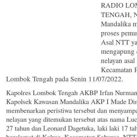
RADIO LO
TENGAH, NT
Mandalika m
proses pemu
Asal NTT y
mengapung d
nelayan asa
Kecamatan P
Lombok Tengah pada Senin 11/07/2022.
Kapolres Lombok Tengah AKBP Irfan Nurman
Kapolsek Kawasan Mandalika AKP I Made Di
membenarkan peristiwa tersebut dan menyampai
nelayan yang ditemukan tersebut atas nama Luca
27 tahun dan Leonard Dagetuka, laki laki 17 t
beralamat di Kolrae, Kecamatan Saburae, NTT