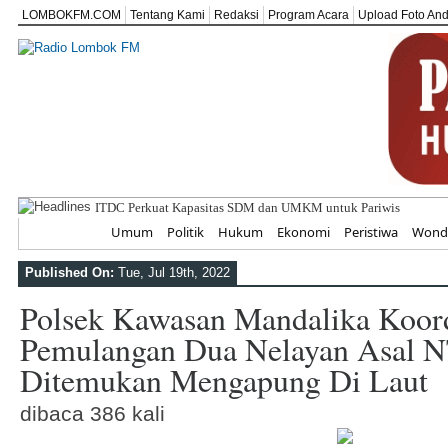
LOMBOKFM.COM
Tentang Kami
Redaksi
Program Acara
Upload Foto An
ITDC Perkuat Kapasitas SDM dan UMKM untuk Pariwisata Berke
Home
Umum
Politik
Hukum
Ekonomi
Peristiwa
Wonde
Published On:
Tue, Jul 19th, 2022
Polsek Kawasan Mandalika Koord
Pemulangan Dua Nelayan Asal 
Ditemukan Mengapung Di Laut
dibaca 386 kali