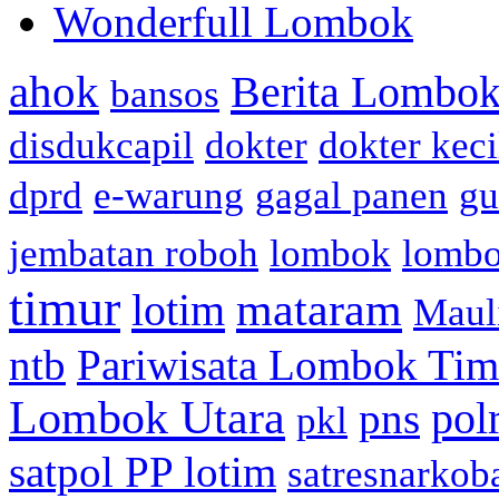
Wonderfull Lombok
ahok
Berita Lombok
bansos
disdukcapil
dokter
dokter keci
dprd
e-warung
gagal panen
gu
jembatan roboh
lombok
lomb
timur
mataram
lotim
Maul
ntb
Pariwisata Lombok Tim
Lombok Utara
pol
pns
pkl
satpol PP lotim
satresnarkob