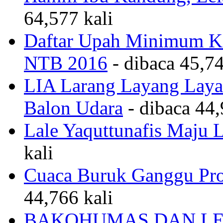
64,577 kali
Daftar Upah Minimum Ka
NTB 2016
- dibaca 45,74
LIA Larang Layang Layan
Balon Udara
- dibaca 44,
Lale Yaquttunafis Maju 
kali
Cuaca Buruk Ganggu Pro
44,766 kali
BAKOHUMAS DAN LE