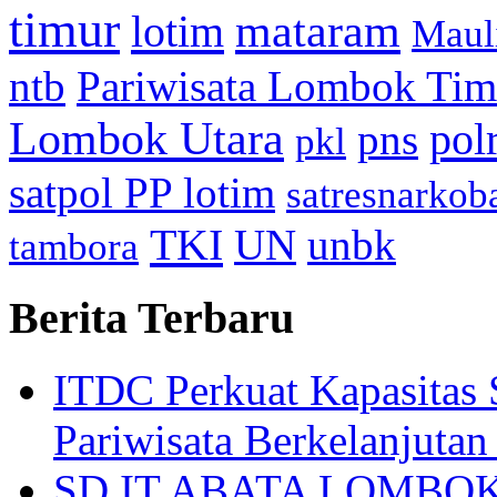
timur
mataram
lotim
Maul
ntb
Pariwisata Lombok Tim
Lombok Utara
pol
pns
pkl
satpol PP lotim
satresnarkob
TKI
UN
unbk
tambora
Berita Terbaru
ITDC Perkuat Kapasit
Pariwisata Berkelanjutan
SD IT ABATA LOMBOK I