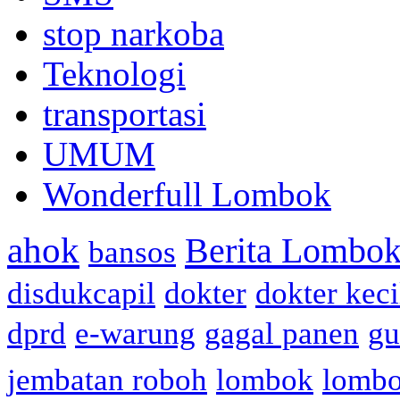
stop narkoba
Teknologi
transportasi
UMUM
Wonderfull Lombok
ahok
Berita Lombok
bansos
disdukcapil
dokter
dokter keci
dprd
e-warung
gagal panen
gu
jembatan roboh
lombok
lomb