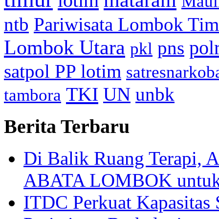
mataram
lotim
Maul
ntb
Pariwisata Lombok Tim
Lombok Utara
pol
pns
pkl
satpol PP lotim
satresnarkob
TKI
UN
unbk
tambora
Berita Terbaru
Di Balik Ruang Terapi
ABATA LOMBOK untuk 
ITDC Perkuat Kapasit