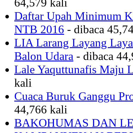
64,579 kali
Daftar Upah Minimum Ka
NTB 2016
- dibaca 45,74
LIA Larang Layang Layan
Balon Udara
- dibaca 44,
Lale Yaquttunafis Maju 
kali
Cuaca Buruk Ganggu Pro
44,766 kali
BAKOHUMAS DAN LE