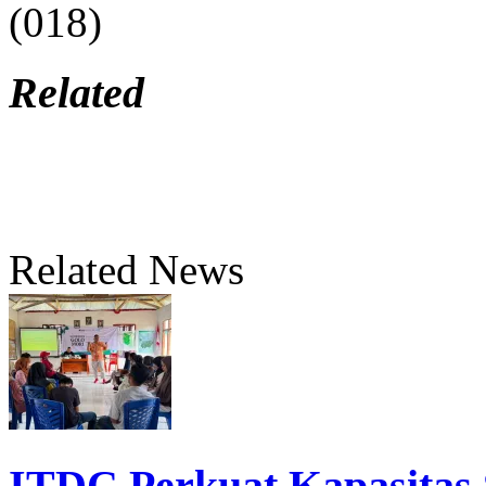
(018)
Related
Related News
ITDC Perkuat Kapasita