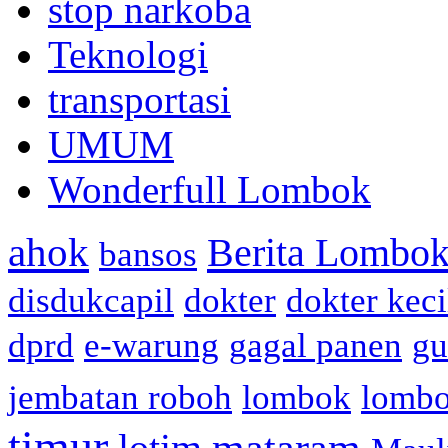
stop narkoba
Teknologi
transportasi
UMUM
Wonderfull Lombok
ahok
Berita Lombok
bansos
disdukcapil
dokter
dokter keci
dprd
e-warung
gagal panen
gu
jembatan roboh
lombok
lomb
timur