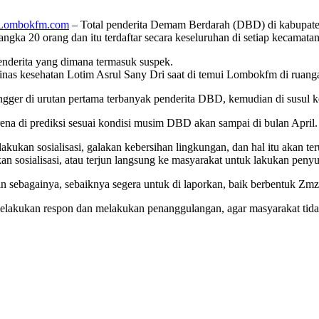
Lombokfm.com
– Total penderita Demam Berdarah (DBD) di kabupaten
gka 20 orang dan itu terdaftar secara keseluruhan di setiap kecamatan
enderita yang dimana termasuk suspek.
inas kesehatan Lotim Asrul Sany Dri saat di temui Lombokfm di ruang
gger di urutan pertama terbanyak penderita DBD, kemudian di susul k
rena di prediksi sesuai kondisi musim DBD akan sampai di bulan April.
lakukan sosialisasi, galakan kebersihan lingkungan, dan hal itu akan t
n sosialisasi, atau terjun langsung ke masyarakat untuk lakukan penyu
sebagainya, sebaiknya segera untuk di laporkan, baik berbentuk Zmz 
lakukan respon dan melakukan penanggulangan, agar masyarakat tidak 