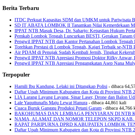
Berita Terbaru
ITDC Perkuat Kapasitas SDM dan UMKM untuk Pariwisata Be
SD IT ABATA LOMBOK II Tanamkan Nilai Kemerdekaan Melal
IPPAT NTB Masuk Desa, Dr. Saharjo: Kepastian Hukum Pert
Pemkab Lombok Tengah Luncurkan BESTI, Gerakan Tanam Cab
Pengwil IPPAT NTB dan Kantor Pertanahan Lombok Tengah Pe
Torehkan Prestasi di Lombok Tengah, Kajari Terbaik se-NTB 
Air PDAM di Penujak Sudah Kembali Jernih, Tingkat Kekeru
Pengwil IPPAT NTB Apresiasi Promosi Doktor Rifky Anwar, 
Pengwil IPPAT NTB Apresiasi Pengangkatan Asep Nana Mulya
Terpopuler
Hamili Ibu Kandung, Lelaki ini Ditangkap Polisi
- dibaca 64,57
Daftar Upah Minimum Kabupaten dan Kota di Provinsi NTB 
LIA Larang Layang Layang, Sinar Laser, Drone dan Balon Ud
Lale Yaquttunafis Maju Lewat Hanura
- dibaca 44,861 kali
Cuaca Buruk Ganggu Produksi Petani Garam
- dibaca 44,766 k
BAKOHUMAS DAN LEMBAGA PENYIARAN DI NTB 
NAMA, ALAMAT DAN NOMOR TELEPON SKPD KAB.
RAPAT PARIPURNA DPRD KABUPATEN LOMBOK T
Daftar Upah Minimum Kabupaten dan Kota di Provinsi NTB 