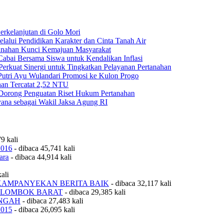
rkelanjutan di Golo Mori
ui Pendidikan Karakter dan Cinta Tanah Air
anahan Kunci Kemajuan Masyarakat
ai Bersama Siswa untuk Kendalikan Inflasi
rkuat Sinergi untuk Tingkatkan Pelayanan Pertanahan
Putri Ayu Wulandari Promosi ke Kulon Progo
han Tercatat 2,52 NTU
Dorong Penguatan Riset Hukum Pertanahan
na sebagai Wakil Jaksa Agung RI
9 kali
2016
- dibaca 45,741 kali
ara
- dibaca 44,914 kali
ali
KAMPANYEKAN BERITA BAIK
- dibaca 32,117 kali
 LOMBOK BARAT
- dibaca 29,385 kali
ENGAH
- dibaca 27,483 kali
2015
- dibaca 26,095 kali