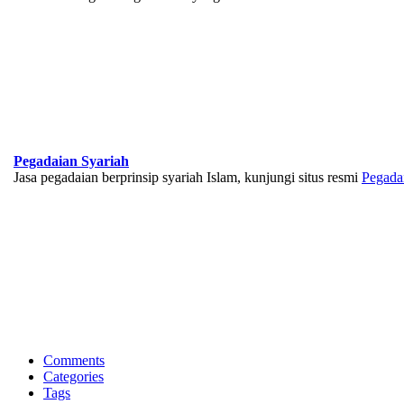
Pegadaian Syariah
Jasa pegadaian berprinsip syariah Islam, kunjungi situs resmi
Pegada
BNI Syariah
Memberikan yang terbaik sesuai kaidah Islam, kunjungi situs resmi
Comments
Categories
Tags