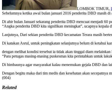
LOMBOK TIMUR,
Sebelumnya ketika awal bulan januari 2016 penderita DBD masih di an
Di ahir bulan Januari sekarang penderita DBD mencuat menjadi 60 p
“Angka penderita DBD kita signifikan meningkat”, ucapnya kepala d
Lanjutnya, Dari sekian penderita DBD kecamatan Terara masih berten
Di katakan Asrul, untuk peningkatan selanjutnya belum di ketahui ka
dengan melihat kondisi tersebut ia tidak akan tinggal diam melainkan 
“Para petugas masing-masing puskesmas kita perintahkan untuk lakuka
Di himbaunya agar masyarakat kalau menemukan gejala DBD dan lain 
Dengan begitu maka dari tim medis dan kesehatan akan secepatnya me
(004)
Related