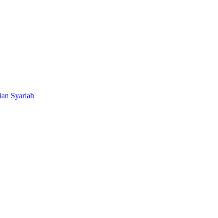
ian Syariah
BNI Syariah