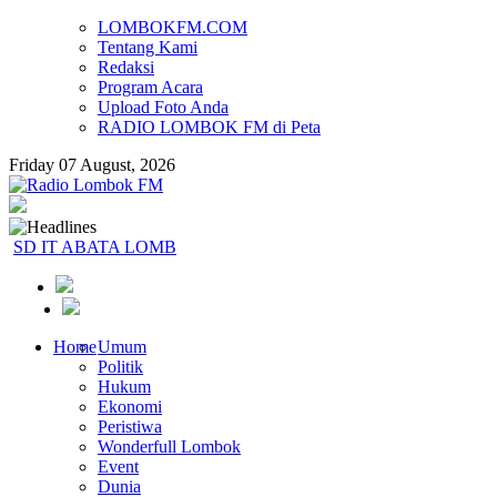
LOMBOKFM.COM
Tentang Kami
Redaksi
Program Acara
Upload Foto Anda
RADIO LOMBOK FM di Peta
Friday 07 August, 2026
SD IT ABATA LOMBOK II Tanamkan Nilai Kemerdek
Home
Umum
Politik
Hukum
Ekonomi
Peristiwa
Wonderfull Lombok
Event
Dunia