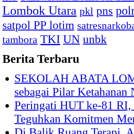
Lombok Utara
pol
pns
pkl
satpol PP lotim
satresnarkob
TKI
UN
unbk
tambora
Berita Terbaru
SEKOLAH ABATA LOMBO
sebagai Pilar Ketahanan 
Peringati HUT ke-81
Teguhkan Komitmen Mem
Di Balik Ruang Terapi