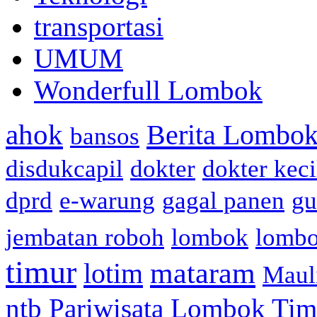
transportasi
UMUM
Wonderfull Lombok
ahok
Berita Lombok
bansos
disdukcapil
dokter
dokter keci
dprd
e-warung
gagal panen
gu
jembatan roboh
lombok
lomb
timur
mataram
lotim
Maul
ntb
Pariwisata Lombok Tim