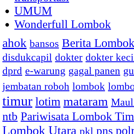
UMUM
Wonderfull Lombok
ahok
Berita Lombok
bansos
disdukcapil
dokter
dokter keci
dprd
e-warung
gagal panen
gu
jembatan roboh
lombok
lomb
timur
mataram
lotim
Maul
ntb
Pariwisata Lombok Tim
Lombok Utara
pol
pns
pkl