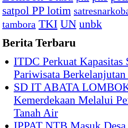
satpol PP lotim
satresnarkob
TKI
UN
unbk
tambora
Berita Terbaru
ITDC Perkuat Kapasit
Pariwisata Berkelanjutan
SD IT ABATA LOMBOK I
Kemerdekaan Melalui Pen
Tanah Air
IPPAT NTB Masuk Desa, 