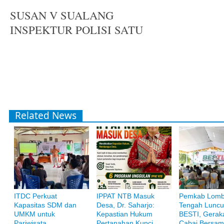
SUSAN V SUALANG
INSPEKTUR POLISI SATU
Related News
ITDC Perkuat
IPPAT NTB Masuk
Pemkab Lom
Bank Muamalat
Kapasitas SDM dan
Desa, Dr. Saharjo:
Tengah Luncu
Raih ketenangan dengan akses yang luas di Bank Muamalat
UMKM untuk
Kepastian Hukum
BESTI, Gerak
Pariwisata
Pertanahan Kunci
Cabai Bersam