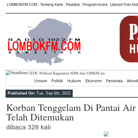
LOMBOKFM.COM
Tentang Kami
Redaksi
Program Acara
Upload Foto An
ITDC Perkuat Kapasitas SDM dan UMKM untuk Pariwisata Berk
Home
Umum
Politik
Hukum
Ekonomi
Peristiwa
Wonde
Published On:
Tue, Sep 6th, 2022
Korban Tenggelam Di Pantai Ai
Telah Ditemukan
dibaca 328 kali