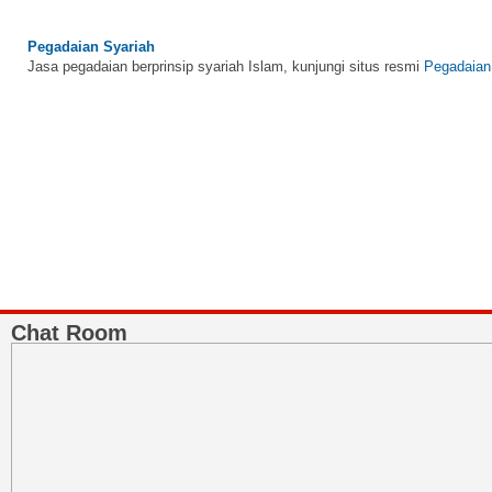
Pegadaian Syariah
Jasa pegadaian berprinsip syariah Islam, kunjungi situs resmi
Pegadaian
BNI Syariah
Memberikan yang terbaik sesuai kaidah Islam, kunjungi situs resmi
BNI 
Chat Room