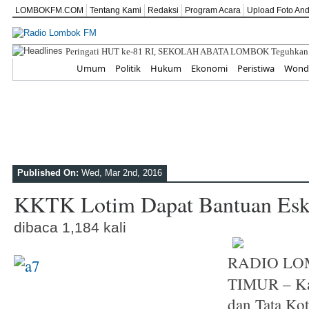
LOMBOKFM.COM
Tentang Kami
Redaksi
Program Acara
Upload Foto An
Peringati HUT ke-81 RI, SEKOLAH ABATA LOMBOK Teguhka
Home
Umum
Politik
Hukum
Ekonomi
Peristiwa
Wonde
Published On:
Wed, Mar 2nd, 2016
KKTK Lotim Dapat Bantuan Esk
dibaca 1,184 kali
RADIO LO
TIMUR – Ka
dan Tata K