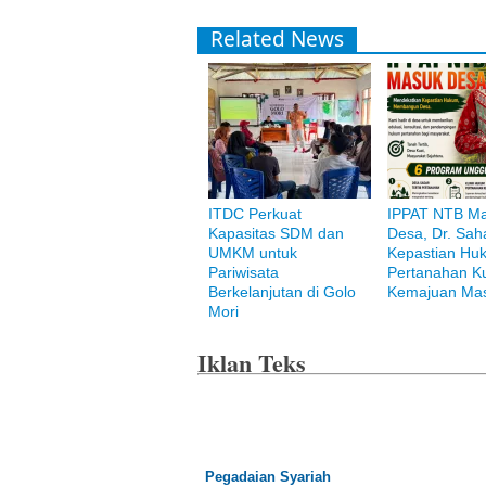
Related News
ITDC Perkuat
IPPAT NTB M
Bank Muamalat
Kapasitas SDM dan
Desa, Dr. Saha
Raih ketenangan dengan akses yang luas d
UMKM untuk
Kepastian Hu
Pariwisata
Pertanahan K
Berkelanjutan di Golo
Kemajuan Mas
Mori
Iklan Teks
Pegadaian Syariah
Jasa pegadaian berprinsip syariah Islam, ku