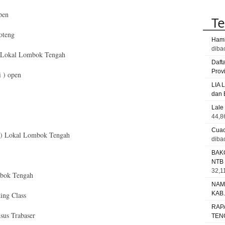
pen
Te
oteng
Hami
diba
– Lokal Lombok Tengah
Daft
Prov
 ) open
LIA 
dan 
Lale
44,8
Cuac
i ) Lokal Lombok Tengah
diba
BAK
NTB
32,11
mbok Tengah
NAM
KAB
ing Class
RAP
sus Trabaser
TEN