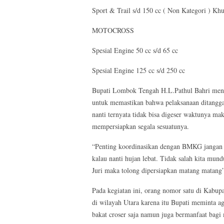
Sport & Trail s/d 150 cc ( Non Kategori ) 
MOTOCROSS
Spesial Engine 50 cc s/d 65 cc
Spesial Engine 125 cc s/d 250 cc
Bupati Lombok Tengah H.L.Pathul Bahri meng
untuk memastikan bahwa pelaksanaan ditanggal
nanti ternyata tidak bisa digeser waktunya 
mempersiapkan segala sesuatunya.
“Penting koordinasikan dengan BMKG jangan sa
kalau nanti hujan lebat. Tidak salah kita mun
Juri maka tolong dipersiapkan matang matang”
Pada kegiatan ini, orang nomor satu di Kabu
di wilayah Utara karena itu Bupati meminta ag
bakat croser saja namun juga bermanfaat bag