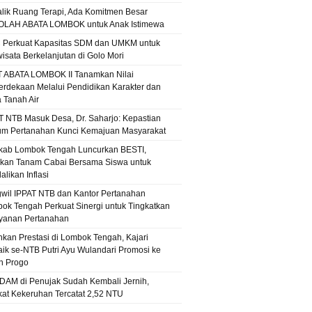
alik Ruang Terapi, Ada Komitmen Besar
LAH ABATA LOMBOK untuk Anak Istimewa
 Perkuat Kapasitas SDM dan UMKM untuk
wisata Berkelanjutan di Golo Mori
T ABATA LOMBOK II Tanamkan Nilai
rdekaan Melalui Pendidikan Karakter dan
a Tanah Air
T NTB Masuk Desa, Dr. Saharjo: Kepastian
m Pertanahan Kunci Kemajuan Masyarakat
ab Lombok Tengah Luncurkan BESTI,
kan Tanam Cabai Bersama Siswa untuk
likan Inflasi
wil IPPAT NTB dan Kantor Pertanahan
ok Tengah Perkuat Sinergi untuk Tingkatkan
yanan Pertanahan
hkan Prestasi di Lombok Tengah, Kajari
aik se-NTB Putri Ayu Wulandari Promosi ke
n Progo
PDAM di Penujak Sudah Kembali Jernih,
kat Kekeruhan Tercatat 2,52 NTU