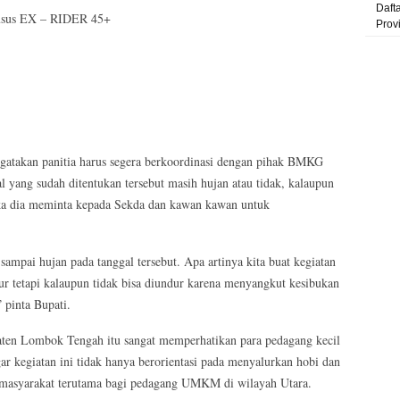
Daft
Khusus EX – RIDER 45+
Prov
atakan panitia harus segera berkoordinasi dengan pihak BMKG
 yang sudah ditentukan tersebut masih hujan atau tidak, kalaupun
maka dia meminta kepada Sekda dan kawan kawan untuk
mpai hujan pada tanggal tersebut. Apa artinya kita buat kegiatan
dur tetapi kalaupun tidak bisa diundur karena menyangkut kesibukan
 pinta Bupati.
paten Lombok Tengah itu sangat memperhatikan para pedagang kecil
ar kegiatan ini tidak hanya berorientasi pada menyalurkan hobi dan
i masyarakat terutama bagi pedagang UMKM di wilayah Utara.