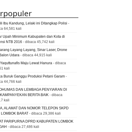
rpopuler
li Ibu Kandung, Lelaki ini Ditangkap Polisi
-
ca 64,581 kali
ar Upah Minimum Kabupaten dan Kota di
insi NTB 2016
- dibaca 45,742 kali
Larang Layang Layang, Sinar Laser, Drone
Balon Udara
- dibaca 44,915 kali
 Yaquttunafis Maju Lewat Hanura
- dibaca
61 kali
a Buruk Ganggu Produksi Petani Garam
-
ca 44,766 kali
OHUMAS DAN LEMBAGA PENYIARAN DI
 KAMPANYEKAN BERITA BAIK
- dibaca
7 kali
A, ALAMAT DAN NOMOR TELEPON SKPD
. LOMBOK BARAT
- dibaca 29,386 kali
AT PARIPURNA DPRD KABUPATEN LOMBOK
GAH
- dibaca 27,486 kali