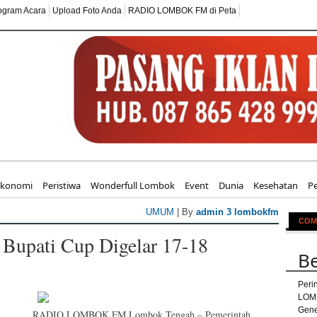
ogram Acara
Upload Foto Anda
RADIO LOMBOK FM di Peta
itmen Besar SEKOLAH ABATA L
Ekonomi
Peristiwa
Wonderfull Lombok
Event
Dunia
Kesehatan
P
UMUM
| By
admin 3 lombokfm
COM
 Bupati Cup Digelar 17-18
Be
Peri
LOM
Gene
RADIO LOMBOK FM,Lombok Tengah – Pemerintah