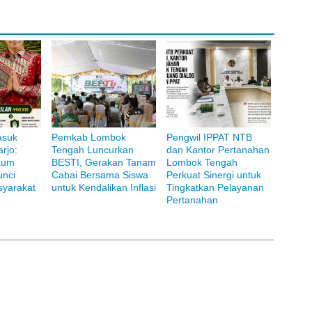
asuk
Pemkab Lombok
Pengwil IPPAT NTB
rjo:
Tengah Luncurkan
dan Kantor Pertanahan
i Bank Muamalat
kum
BESTI, Gerakan Tanam
Lombok Tengah
unci
Cabai Bersama Siswa
Perkuat Sinergi untuk
yarakat
untuk Kendalikan Inflasi
Tingkatkan Pelayanan
Pertanahan
njungi situs resmi
Pegadaian Syariah