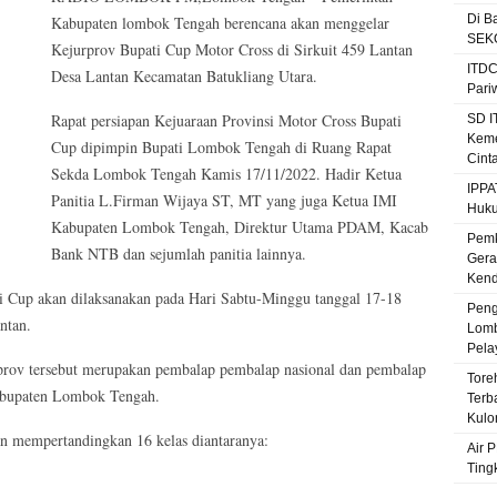
Di B
Kabupaten lombok Tengah berencana akan menggelar
SEKO
Kejurprov Bupati Cup Motor Cross di Sirkuit 459 Lantan
ITDC
Desa Lantan Kecamatan Batukliang Utara.
Pari
Rapat persiapan Kejuaraan Provinsi Motor Cross Bupati
SD I
Keme
Cup dipimpin Bupati Lombok Tengah di Ruang Rapat
Cint
Sekda Lombok Tengah Kamis 17/11/2022. Hadir Ketua
IPPA
Panitia L.Firman Wijaya ST, MT yang juga Ketua IMI
Huku
Kabupaten Lombok Tengah, Direktur Utama PDAM, Kacab
Pemk
Bank NTB dan sejumlah panitia lainnya.
Gera
Kenda
 Cup akan dilaksanakan pada Hari Sabtu-Minggu tanggal 17-18
Peng
ntan.
Lomb
Pela
prov tersebut merupakan pembalap pembalap nasional dan pembalap
Tore
abupaten Lombok Tengah.
Terb
Kulo
an mempertandingkan 16 kelas diantaranya:
Air 
Ting