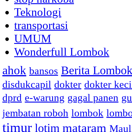
Teknologi
transportasi
UMUM
Wonderfull Lombok
ahok
Berita Lombok
bansos
disdukcapil
dokter
dokter keci
dprd
e-warung
gagal panen
gu
jembatan roboh
lombok
lomb
timur
mataram
lotim
Maul