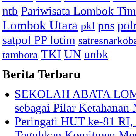
ntb
Pariwisata Lombok Tim
Lombok Utara
pol
pns
pkl
satpol PP lotim
satresnarkob
TKI
UN
unbk
tambora
Berita Terbaru
SEKOLAH ABATA LOMBO
sebagai Pilar Ketahanan 
Peringati HUT ke-81
Teguhkan Komitmen Mem