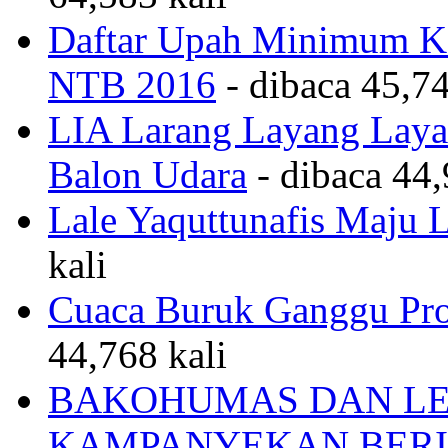
Daftar Upah Minimum Ka
NTB 2016
- dibaca 45,74
LIA Larang Layang Layan
Balon Udara
- dibaca 44,
Lale Yaquttunafis Maju 
kali
Cuaca Buruk Ganggu Pro
44,768 kali
BAKOHUMAS DAN LE
KAMPANYEKAN BERI