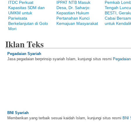
ITDC Perkuat
IPPAT NTB Masuk
Pemkab Lom
Kapasitas SDM dan
Desa, Dr. Saharjo:
Tengah Luncu
UMKM untuk
Kepastian Hukum
BESTI, Gerak
Pariwisata
Pertanahan Kunci
Cabai Bersam
Berkelanjutan di Golo
Kemajuan Masyarakat
untuk Kendalik
Mori
Iklan Teks
Pegadaian Syariah
Jasa pegadaian berprinsip syariah Islam, kunjungi situs resmi
Pegadaian
BNI Syariah
Memberikan yang terbaik sesuai kaidah Islam, kunjungi situs resmi
BNI 