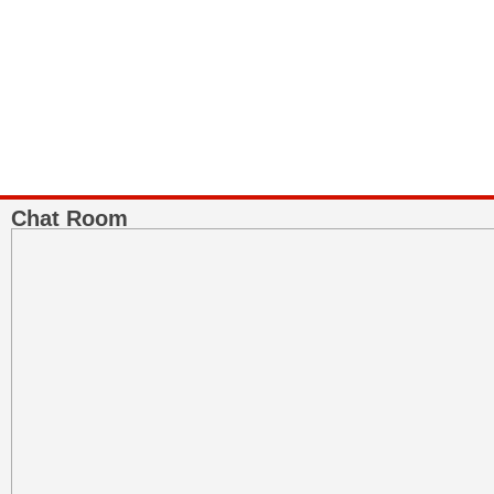
Bank Muamalat
Raih ketenangan dengan akses yang luas di Bank Muamalat
Chat Room