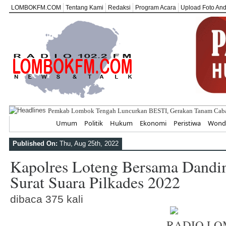
LOMBOKFM.COM
Tentang Kami
Redaksi
Program Acara
Upload Foto An
Pemkab Lombok Tengah Luncurkan BESTI, Gerakan Tanam Cabai 
Home
Umum
Politik
Hukum
Ekonomi
Peristiwa
Wonde
Published On:
Thu, Aug 25th, 2022
Kapolres Loteng Bersama Dandi
Surat Suara Pilkades 2022
dibaca 375 kali
RADIO LO