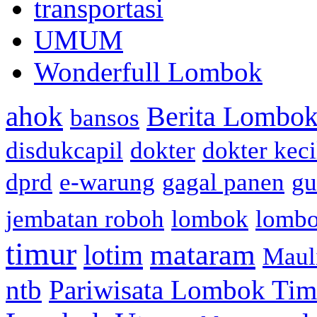
transportasi
UMUM
Wonderfull Lombok
ahok
Berita Lombok
bansos
disdukcapil
dokter
dokter keci
dprd
e-warung
gagal panen
gu
jembatan roboh
lombok
lomb
timur
mataram
lotim
Maul
ntb
Pariwisata Lombok Tim