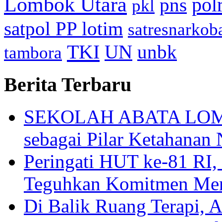
Lombok Utara
pol
pns
pkl
satpol PP lotim
satresnarkob
TKI
UN
unbk
tambora
Berita Terbaru
SEKOLAH ABATA LOMBO
sebagai Pilar Ketahanan 
Peringati HUT ke-81
Teguhkan Komitmen Mem
Di Balik Ruang Terapi