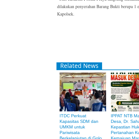
dilakukan penyerahan Barang Bukti berupa 1 e
Kapolsek.
Related News
ITDC Perkuat
IPPAT NTB M
Bank Muamalat
Kapasitas SDM dan
Desa, Dr. Saha
Raih ketenangan dengan akses yang luas d
UMKM untuk
Kepastian Hu
Pariwisata
Pertanahan K
Berkelanjutan di Golo
Kemajuan Mas