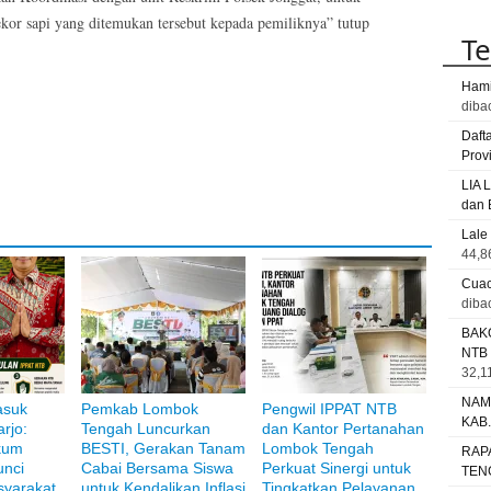
kor sapi yang ditemukan tersebut kepada pemiliknya” tutup
Te
Hami
diba
Daft
Prov
LIA 
dan 
Lale
44,8
Cuac
diba
BAK
NTB
32,11
NAM
asuk
Pemkab Lombok
Pengwil IPPAT NTB
KAB
rjo:
Tengah Luncurkan
dan Kantor Pertanahan
i Bank Muamalat
kum
BESTI, Gerakan Tanam
Lombok Tengah
RAP
unci
Cabai Bersama Siswa
Perkuat Sinergi untuk
TEN
yarakat
untuk Kendalikan Inflasi
Tingkatkan Pelayanan