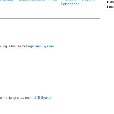
Daft
Pertanahan
Prov
njungi situs resmi
Pegadaian Syariah
m, kunjungi situs resmi
BNI Syariah