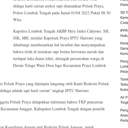
Pari
diduga hasil curian seekor sapi diamankan Polsek Praya,
Polres Lombok Tengah pada Jumat 01/04 2022 Pukul 08.30
SD I
Keme
Wita.
Cint
Kapolres Lombok Tengah AKBP Hery Indra Cahyono, SH,
IPPA
Huku
SIK, MH, melalui Kapolsek Praya IPTU Hariono yang
Pemk
dihubungi membenarkan hal tersebut dan menyampaikan
Gera
bahwa telah di temukan sapi betina berwarna merah dan
Kenda
terdapat luka diatas leher, ditengah persawahan warga di
Peng
Dusun Telaga Waru Desa Jago Kecamatan Praya Lombok
Lomb
Pela
Tore
im Polsek Praya yang dipimpin langsung oleh Kanit Reskrim Polsek
Terb
 diduga adalah sapi hasil curian” ungkap IPTU Hariono.
Kulo
Air 
ggota Polsek Praya didapatkan informasi bahwa TKP pencurian
Ting
at Kecamatan Jonggat, Kabupaten Lombok Tengah dengan pemilik
Peng
Anwa
Pert
an Koordinasi dengan unit Reskrim Polsek Jonggat, untuk