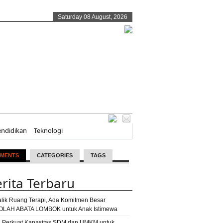
Saturday 08 August, 2026
endidikan
Teknologi
MENTS
CATEGORIES
TAGS
rita Terbaru
alik Ruang Terapi, Ada Komitmen Besar
LAH ABATA LOMBOK untuk Anak Istimewa
 Perkuat Kapasitas SDM dan UMKM untuk