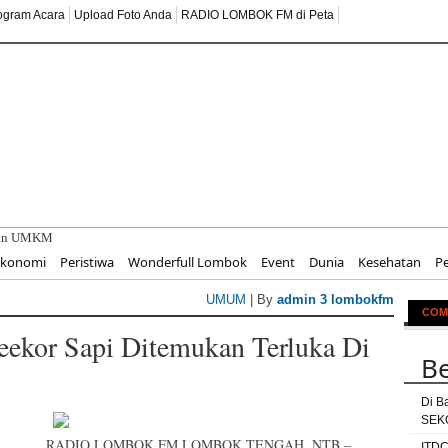
ogram Acara
Upload Foto Anda
RADIO LOMBOK FM di Peta
an UMKM untuk Pariwisata B
Ekonomi
Peristiwa
Wonderfull Lombok
Event
Dunia
Kesehatan
P
UMUM
| By
admin 3 lombokfm
COM
eekor Sapi Ditemukan Terluka Di
Be
Di B
SEKO
RADIO LOMBOK FM,LOMBOK TENGAH, NTB –
ITDC