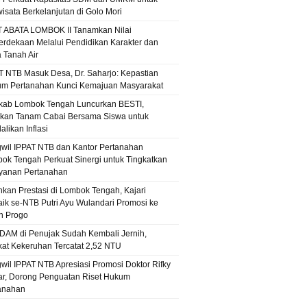
wisata Berkelanjutan di Golo Mori
T ABATA LOMBOK II Tanamkan Nilai
rdekaan Melalui Pendidikan Karakter dan
a Tanah Air
T NTB Masuk Desa, Dr. Saharjo: Kepastian
m Pertanahan Kunci Kemajuan Masyarakat
ab Lombok Tengah Luncurkan BESTI,
kan Tanam Cabai Bersama Siswa untuk
likan Inflasi
wil IPPAT NTB dan Kantor Pertanahan
ok Tengah Perkuat Sinergi untuk Tingkatkan
yanan Pertanahan
hkan Prestasi di Lombok Tengah, Kajari
aik se-NTB Putri Ayu Wulandari Promosi ke
n Progo
PDAM di Penujak Sudah Kembali Jernih,
kat Kekeruhan Tercatat 2,52 NTU
wil IPPAT NTB Apresiasi Promosi Doktor Rifky
r, Dorong Penguatan Riset Hukum
anahan