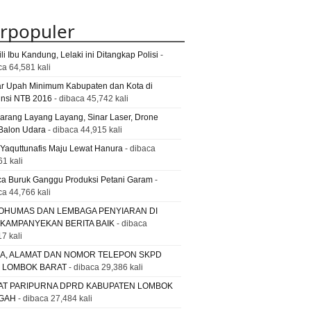
rpopuler
li Ibu Kandung, Lelaki ini Ditangkap Polisi
-
ca 64,581 kali
ar Upah Minimum Kabupaten dan Kota di
insi NTB 2016
- dibaca 45,742 kali
Larang Layang Layang, Sinar Laser, Drone
Balon Udara
- dibaca 44,915 kali
 Yaquttunafis Maju Lewat Hanura
- dibaca
61 kali
a Buruk Ganggu Produksi Petani Garam
-
ca 44,766 kali
OHUMAS DAN LEMBAGA PENYIARAN DI
 KAMPANYEKAN BERITA BAIK
- dibaca
7 kali
A, ALAMAT DAN NOMOR TELEPON SKPD
. LOMBOK BARAT
- dibaca 29,386 kali
AT PARIPURNA DPRD KABUPATEN LOMBOK
GAH
- dibaca 27,484 kali