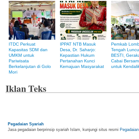
ITDC Perkuat
IPPAT NTB Masuk
Pemkab Lom
Kapasitas SDM dan
Desa, Dr. Saharjo:
Tengah Luncu
Bank Muamalat
UMKM untuk
Kepastian Hukum
BESTI, Gerak
Raih ketenangan dengan akses yang luas di Bank Muamalat
Pariwisata
Pertanahan Kunci
Cabai Bersam
Berkelanjutan di Golo
Kemajuan Masyarakat
untuk Kendalik
Mori
Iklan Teks
Pegadaian Syariah
Jasa pegadaian berprinsip syariah Islam, kunjungi situs resmi
Pegadaian