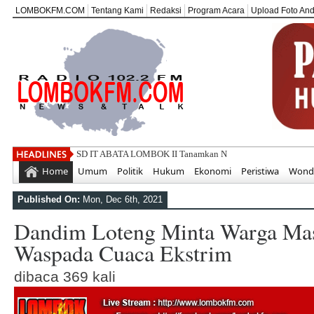
LOMBOKFM.COM
Tentang Kami
Redaksi
Program Acara
Upload Foto An
SD IT ABATA LOMBOK II Tanamkan Nilai Kemerdekaan Mela
Home
Umum
Politik
Hukum
Ekonomi
Peristiwa
Wonde
Published On:
Mon, Dec 6th, 2021
Dandim Loteng Minta Warga Mas
Waspada Cuaca Ekstrim
dibaca 369 kali