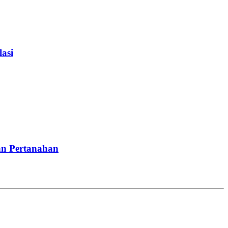
asi
an Pertanahan