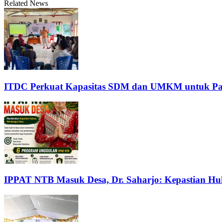
Related News
ITDC Perkuat Kapasitas SDM dan UMKM untuk Pari
IPPAT NTB Masuk Desa, Dr. Saharjo: Kepastian H