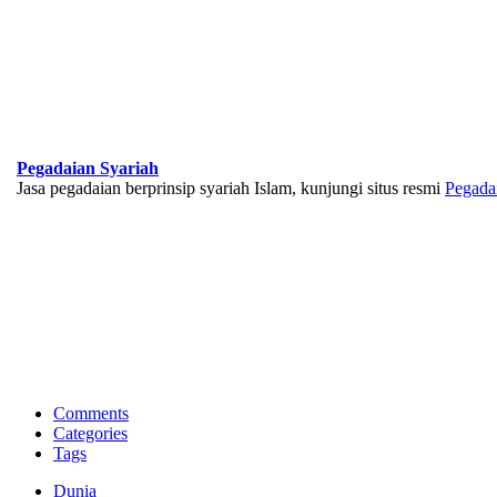
Pegadaian Syariah
Jasa pegadaian berprinsip syariah Islam, kunjungi situs resmi
Pegada
BNI Syariah
Memberikan yang terbaik sesuai kaidah Islam, kunjungi situs resmi
Comments
Categories
Tags
Dunia