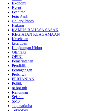
Ekonomi
Event
Featured
Foto Anda
Gallery Photo
Hukum
KAMUS BAHASA SASAK
KEGIATAN KEAGAMAAN
Kesehatan
ketertiban
Lingkungan Hidup
Olahraga
OPINI
Pemerintahan
Pendidikan
Perdagangan
Peristiwa
PERTANIAN
Politik
pt bpr ntb
Renungan
Sejarah
SMS
stop narkoba
Teknologi