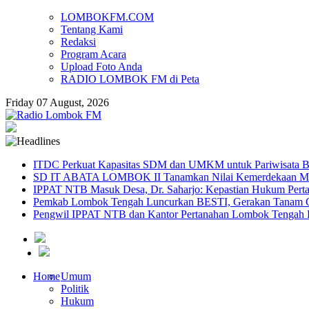
LOMBOKFM.COM
Tentang Kami
Redaksi
Program Acara
Upload Foto Anda
RADIO LOMBOK FM di Peta
Friday 07 August, 2026
ITDC Perkuat Kapasitas SDM dan UMKM untuk Pariwisata Be
SD IT ABATA LOMBOK II Tanamkan Nilai Kemerdekaan Melal
IPPAT NTB Masuk Desa, Dr. Saharjo: Kepastian Hukum Pert
Pemkab Lombok Tengah Luncurkan BESTI, Gerakan Tanam Cab
Pengwil IPPAT NTB dan Kantor Pertanahan Lombok Tengah Pe
Home
Umum
Politik
Hukum