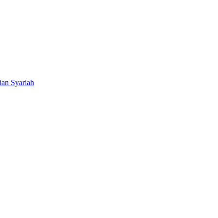
ian Syariah
BNI Syariah