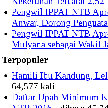
Kekeruhan Tercatat 2,5
Pengwil IPPAT NTB Apre
Anwar, Dorong Penguata
Pengwil IPPAT NTB Apre
Mulyana sebagai Wakil 
Terpopuler
Hamili Ibu Kandung, Lela
64,577 kali
Daftar Upah Minimum Ka
NTB 2016
- dibaca 45,74