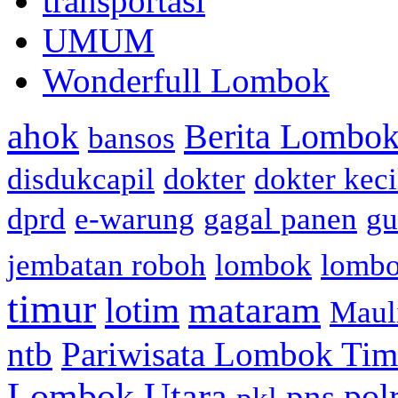
transportasi
UMUM
Wonderfull Lombok
ahok
Berita Lombok
bansos
disdukcapil
dokter
dokter keci
dprd
e-warung
gagal panen
gu
jembatan roboh
lombok
lomb
timur
mataram
lotim
Maul
ntb
Pariwisata Lombok Tim
Lombok Utara
pol
pns