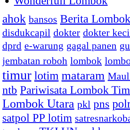
Wonderfull Lombok
ahok
Berita Lombok
bansos
disdukcapil
dokter
dokter keci
dprd
e-warung
gagal panen
gu
jembatan roboh
lombok
lomb
timur
mataram
lotim
Maul
ntb
Pariwisata Lombok Tim
Lombok Utara
pol
pns
pkl
satpol PP lotim
satresnarkob