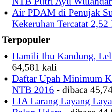
NTB Putri Ayu Wulandar
Air PDAM di Penujak Su
Kekeruhan Tercatat 2,5
Terpopuler
Hamili Ibu Kandung, Lela
64,581 kali
Daftar Upah Minimum Ka
NTB 2016
- dibaca 45,74
LIA Larang Layang Layan