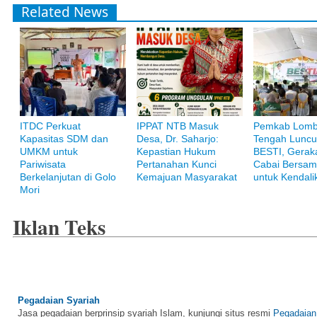
Related News
ITDC Perkuat
IPPAT NTB Masuk
Pemkab Lom
Kapasitas SDM dan
Desa, Dr. Saharjo:
Tengah Luncu
Bank Muamalat
UMKM untuk
Kepastian Hukum
BESTI, Gerak
Raih ketenangan dengan akses yang luas di Bank Muamalat
Pariwisata
Pertanahan Kunci
Cabai Bersam
Berkelanjutan di Golo
Kemajuan Masyarakat
untuk Kendalik
Mori
Iklan Teks
Pegadaian Syariah
Jasa pegadaian berprinsip syariah Islam, kunjungi situs resmi
Pegadaian