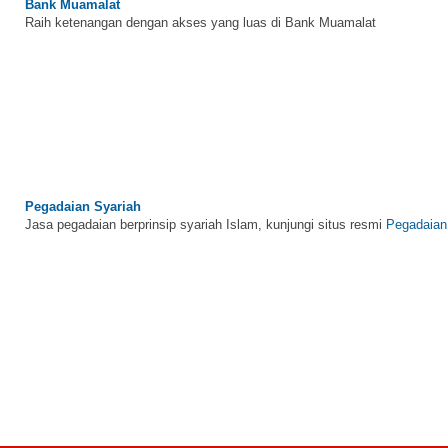
Bank Muamalat
Raih ketenangan dengan akses yang luas di Bank Muamalat
Pegadaian Syariah
Jasa pegadaian berprinsip syariah Islam, kunjungi situs resmi
Pegadaian
BNI Syariah
Memberikan yang terbaik sesuai kaidah Islam, kunjungi situs resmi
BNI 