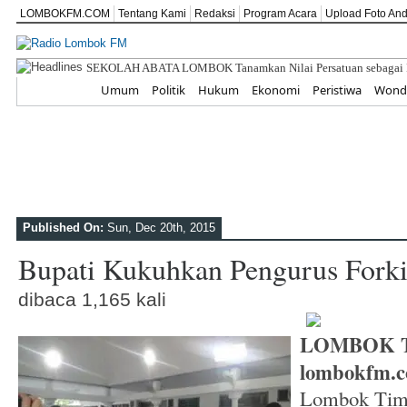
LOMBOKFM.COM
Tentang Kami
Redaksi
Program Acara
Upload Foto An
Peringat
Home
Umum
Politik
Hukum
Ekonomi
Peristiwa
Wonde
Published On:
Sun, Dec 20th, 2015
Bupati Kukuhkan Pengurus Fork
dibaca 1,165 kali
LOMBOK 
lombokfm.
Lombok Timu