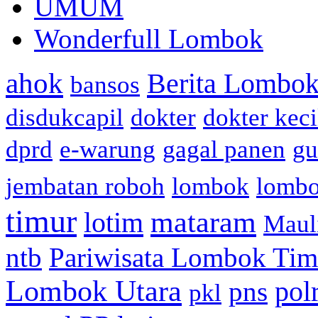
UMUM
Wonderfull Lombok
ahok
Berita Lombok
bansos
disdukcapil
dokter
dokter keci
dprd
e-warung
gagal panen
gu
jembatan roboh
lombok
lomb
timur
mataram
lotim
Maul
ntb
Pariwisata Lombok Tim
Lombok Utara
pol
pns
pkl