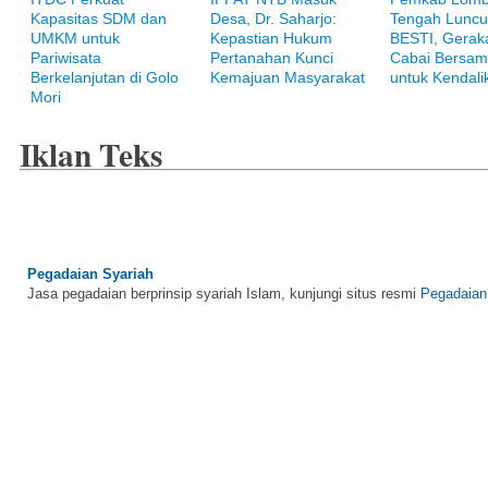
Kapasitas SDM dan
Desa, Dr. Saharjo:
Tengah Luncu
Bank Muamalat
UMKM untuk
Kepastian Hukum
BESTI, Gerak
Raih ketenangan dengan akses yang luas di Bank Muamalat
Pariwisata
Pertanahan Kunci
Cabai Bersam
Berkelanjutan di Golo
Kemajuan Masyarakat
untuk Kendalik
Mori
Iklan Teks
Pegadaian Syariah
Jasa pegadaian berprinsip syariah Islam, kunjungi situs resmi
Pegadaian
BNI Syariah