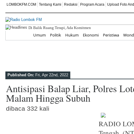
LOMBOKFM.COM
Tentang Kami
Redaksi
Program Acara
Upload Foto An
Di Balik Ruang Terapi, Ada Komitmen Besar SEKOLAH
Home
Umum
Politik
Hukum
Ekonomi
Peristiwa
Wonde
Published On:
Fri, Apr 22nd, 2022
Antisipasi Balap Liar, Polres Lot
Malam Hingga Subuh
dibaca 332 kali
RADIO LO
Tengah, (NT