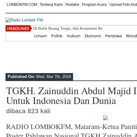
LOMBOKFM.COM
Tentang Kami
Redaksi
Program Acara
Upload Foto An
Di Balik Ruang Terapi, Ada Komitmen Besar SEKOLAH AB
Home
Umum
Politik
Hukum
Ekonomi
Peristiwa
Wonde
Published On:
Wed, Mar 7th, 2018
TGKH. Zainuddin Abdul Majid I
Untuk Indonesia Dan Dunia
dibaca 823 kali
RADIO LOMBOKFM, Mataram-Ketua Paniti
Poster Pahlawan Nasional TGKH Zainuddin A