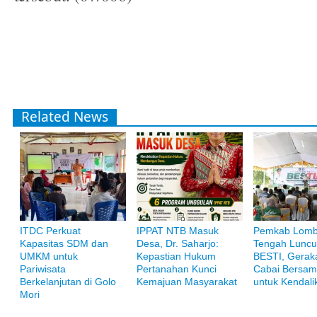
Related News
ITDC Perkuat
IPPAT NTB Masuk
Pemkab Lom
Bank Muamalat
Kapasitas SDM dan
Desa, Dr. Saharjo:
Tengah Luncu
Raih ketenangan dengan akses yang luas di Bank Muamalat
UMKM untuk
Kepastian Hukum
BESTI, Gerak
Pariwisata
Pertanahan Kunci
Cabai Bersam
Berkelanjutan di Golo
Kemajuan Masyarakat
untuk Kendalik
Mori