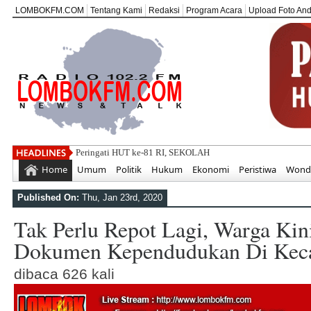
LOMBOKFM.COM
Tentang Kami
Redaksi
Program Acara
Upload Foto An
Peringati HUT ke-81 RI, SEKOLAH ABATA LOMBOK Teguh
Home
Umum
Politik
Hukum
Ekonomi
Peristiwa
Wonde
Published On:
Thu, Jan 23rd, 2020
Tak Perlu Repot Lagi, Warga Kin
Dokumen Kependudukan Di Kec
dibaca 626 kali