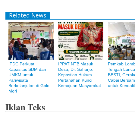
Related News
ITDC Perkuat
IPPAT NTB Masuk
Pemkab Lom
Kapasitas SDM dan
Desa, Dr. Saharjo:
Tengah Luncu
Bank Muamalat
UMKM untuk
Kepastian Hukum
BESTI, Gerak
Raih ketenangan dengan akses yang luas di Bank Muamalat
Pariwisata
Pertanahan Kunci
Cabai Bersam
Berkelanjutan di Golo
Kemajuan Masyarakat
untuk Kendalik
Mori
Iklan Teks
Pegadaian Syariah